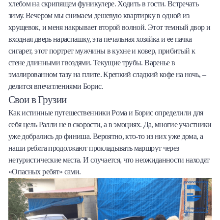
хлебом на скрипящем фуникулере. Ходить в гости. Встречать
зиму. Вечером мы снимаем дешевую квартирку в одной из
хрущевок, и меня накрывает второй волной. Этот темный двор и
входная дверь нараспашку, эта печальная хозяйка и ее пачка
сигарет, этот портрет мужчины в кухне и ковер, прибитый к
стене длинными гвоздями. Текущие трубы. Варенье в
эмалированном тазу на плите. Крепкий сладкий кофе на ночь, –
делится впечатлениями Борис.
Свои в Грузии
Как истинные путешественники Рома и Борис определили для
себя цель Ралли не в скорости, а в эмоциях. Да, многие участники
уже добрались до финиша. Вероятно, кто-то из них уже дома, а
наши ребята продолжают прокладывать маршрут через
нетуристические места. И случается, что неожиданности находят
«Опасных ребят» сами.