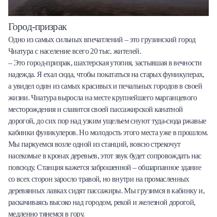
Город-призрак
Одно из самых сильных впечатлений – это грузинский город
Чиатура с население всего 20 тыс. жителей.
– Это город-призрак, шахтерская утопия, застывшая в вечности
надежда. Я ехал сюда, чтобы покататься на старых фуникулерах,
а увидел один из самых красивых и печальных городов в своей
жизни. Чиатура выросла на месте крупнейшего марганцевого
месторождения и славится своей пассажирской канатной
дорогой, до сих пор над узким ущельем снуют туда-сюда ржавые
кабинки фуникулеров. Но молодость этого места уже в прошлом.
Мы паркуемся возле одной из станций, вовсю стрекочут
насекомые в кронах деревьев, этот звук будет сопровождать нас
повсюду. Станция кажется заброшенной – обшарпанное здание
со всех сторон заросло травой, но внутри на промасленных
деревянных лавках сидят пассажиры. Мы грузимся в кабинку и,
раскачиваясь высоко над городом, рекой и железной дорогой,
медленно тянемся в гору.