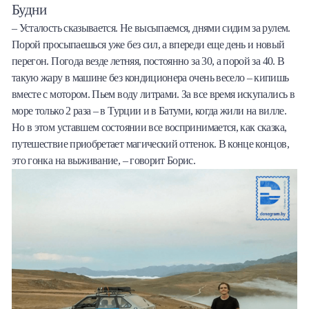
Будни
– Усталость сказывается. Не высыпаемся, днями сидим за рулем.
Порой просыпаешься уже без сил, а впереди еще день и новый
перегон. Погода везде летняя, постоянно за 30, а порой за 40. В
такую жару в машине без кондиционера очень весело – кипишь
вместе с мотором. Пьем воду литрами. За все время искупались в
море только 2 раза – в Турции и в Батуми, когда жили на вилле.
Но в этом уставшем состоянии все воспринимается, как сказка,
путешествие приобретает магический оттенок. В конце концов,
это гонка на выживание, – говорит Борис.