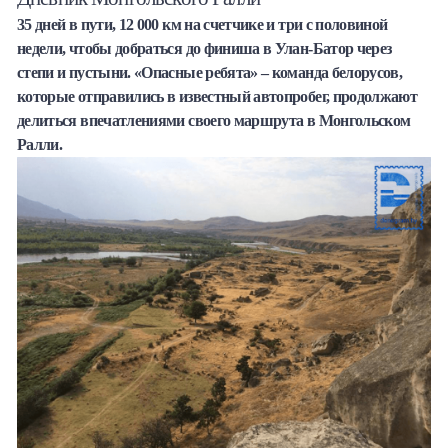
35 дней в пути, 12 000 км на счетчике и три с половиной
Халва
недели, чтобы добраться до финиша в Улан-Батор через
степи и пустыни. «Опасные ребята» – команда белорусов,
Онлайн-обменник
которые отправились в известный автопробег, продолжают
делиться впечатлениями своего маршрута в Монгольском
Премиальный сервис Prime Line
Ралли.
Мобильный банк MOBY
Потребительский кредит
Карта КАКТУС
Продукты для Бизнеса