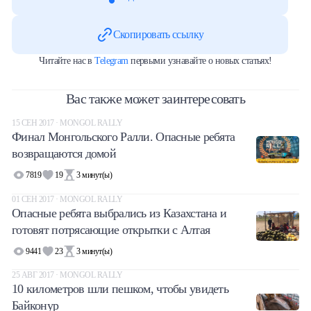
Скопировать ссылку
Читайте нас в
Telegram
первыми узнавайте о новых статьях!
Вас также может заинтересовать
15 СЕН 2017 · MONGOL RALLY
Финал Монгольского Ралли. Опасные ребята
возвращаются домой
7819
19
3
минут(ы)
01 СЕН 2017 · MONGOL RALLY
Опасные ребята выбрались из Казахстана и
готовят потрясающие открытки с Алтая
9441
23
3
минут(ы)
25 АВГ 2017 · MONGOL RALLY
10 километров шли пешком, чтобы увидеть
Байконур