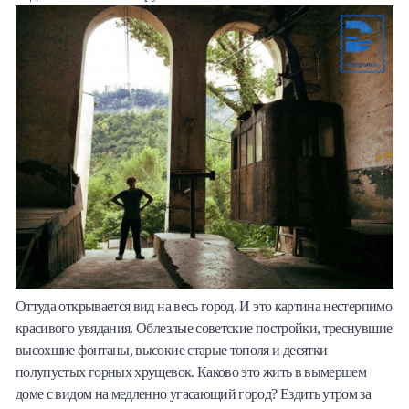
Оттуда открывается вид на весь город. И это картина нестерпимо
красивого увядания. Облезлые советские постройки, треснувшие
высохшие фонтаны, высокие старые тополя и десятки
полупустых горных хрущевок. Каково это жить в вымершем
доме с видом на медленно угасающий город? Ездить утром за