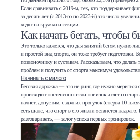
По данным прошлого года, около 22,5% (примерно 2 
Если сравнивать с 2019-м, тех, кто поддерживает фиг
за десять лет (с 2013-го по 2023-й) это число увели
ходят на кружки и секции.
Как начать бегать, чтобы 
Это только кажется, что для занятий бегом нужно ли
и простой вид спорта, он тоже требует подготовки. Б
позвоночнику и суставам. Рассказываем, что делать т
проблем и получить от спорта максимум удовольстви
Начинать с малого
Беговая дорожка — это не ринг, где нужно мериться
происходит постепенно: если новичок-атлет со старта
начнет, допустим, с долгих прогулок (сперва 10 тыся
есть шанс, что спорт в его жизни останется надолго.
разговаривать, — залог успеха первых тренировок.