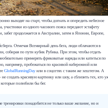
ронно выходят на старт, чтобы догнать и опередить небесное
а, участники из одного часового пояса передают эстафету
, забег продолжается в Австралии, затем в Японии, Европе,
сберга. Отмечая Всемирный день бега, люди облачаются в
и, собирая по пути кубик Рубика. При этом, чтобы отдать
необязательно примерять фриковатые наряды или катиться по
очно, например, пробежаться по красивой набережной или
йте
GlobalRunningDay
или в соцсетях с таким же хештегом. А
 не создать красивую картинку или шоу, а сблизить тех, кто у
 которые полюбили бы бег.
е тренировки понадобится не только ваше желание, но и