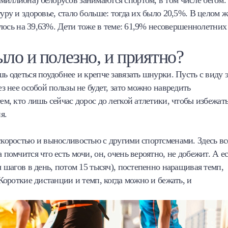
миллиона) белорусов занимаются спортом, в том числе бегом.
уру и здоровье, стало больше: тогда их было 20,5%. В целом ж
чилось на 39,63%. Дети тоже в теме: 61,9% несовершеннолетних
было и полезно, и приятно?
шь одеться поудобнее и крепче завязать шнурки. Пусть с виду 
ез нее особой пользы не будет, зато можно навредить
ем, кто лишь сейчас дорос до легкой атлетики, чтобы избежат
я.
 скоростью и выносливостью с другими спортсменами. Здесь вс
 помчится что есть мочи, он, очень вероятно, не добежит. А е
ч шагов в день, потом 15 тысяч), постепенно наращивая темп,
 Короткие дистанции и темп, когда можно и бежать, и