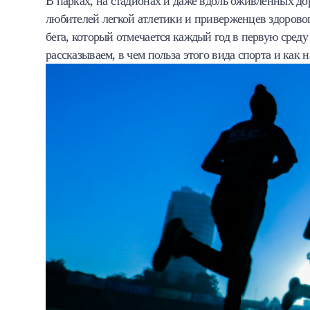
В парках, на стадионах и даже вдоль оживленных до
Халва
любителей легкой атлетики и приверженцев здоров
бега, который отмечается каждый год в первую среду 
Онлайн-обменник
рассказываем, в чем польза этого вида спорта и как н
Премиальный сервис Prime Line
Мобильный банк MOBY
Потребительский кредит
Карта КАКТУС
Продукты для Бизнеса