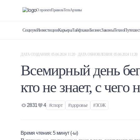
О проекте
Правила
Теги
Архивы
Социум
Инвестиции
Карьера
Лайфхаки
Бизнес
Законы
Техно
Путешес
ДАТА СОЗДАНИЯ: 05.06.2024 11:20 · ДАТА ОБНОВЛЕНИЯ: 05.06.2024 11:20
Всемирный день бега
кто не знает, с чего 
2831
4
#спорт
#здоровье
#ЗОЖ
Время чтения:
5
минут (-ы)