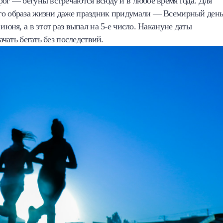
рог — бегуны встречаются всюду и в любое время года. Для
ого образа жизни даже праздник придумали — Всемирный ден
июня, а в этот раз выпал на 5-е число. Накануне даты
ачать бегать без последствий.