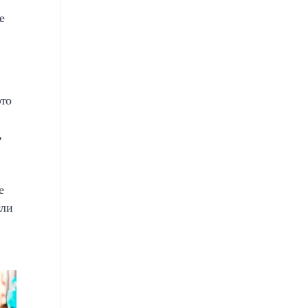
е
это
ь
е
сли