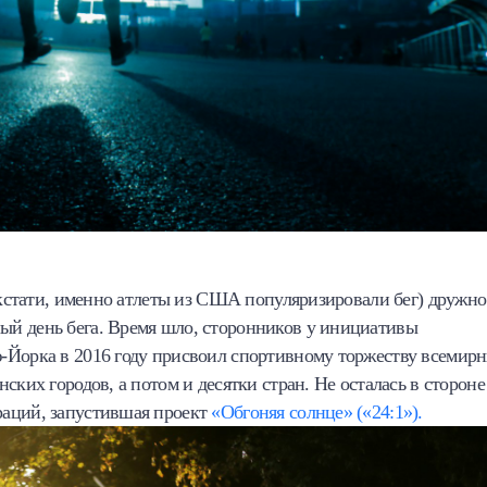
 (кстати, именно атлеты из США популяризировали бег) дружно
ый день бега. Время шло, сторонников у инициативы
-Йорка в 2016 году присвоил спортивному торжеству всемир
ских городов, а потом и десятки стран. Не осталась в стороне
раций, запустившая проект
«Обгоняя солнце» («24:1»).