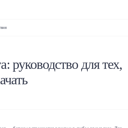
твия
: руководство для тех,
начать