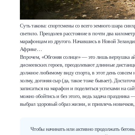
Суть такова: спортсмены со всего земного шара синх
светило. Преодолев расстояние в почти два километр
марафонцам из другого. Начавшись в Новой Зеландии
Африке…
Впрочем, «Обгоняя солнце» — это лишь верхушка ай
диснеевских героев, преодолевают длинные дистанци
должное любимому виду спорта, в этот день совсем 
холму, догоняя сыр (да, такое тоже бывает). Достат
записаться на марафон и поделиться успехами на са
можно обойтись и без этого, ведь задача праздника —
выбрал здоровый образ жизни, и привлечь новичков,
Чтобы начинать или активно продолжать беговы