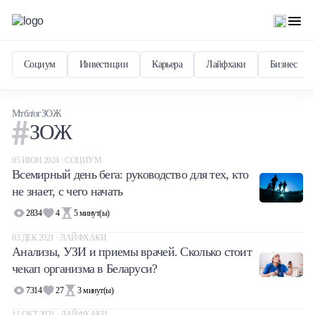
Социум
Инвестиции
Карьера
Лайфхаки
Бизнес
Мтблог
ЗОЖ
ЗОЖ
05 ИЮН 2024 · СОЦИУМ
Всемирный день бега: руководство для тех, кто
не знает, с чего начать
2834
4
5
минут(ы)
03 ДЕК 2021 · ЛАЙФХАКИ
Анализы, УЗИ и приемы врачей. Сколько стоит
чекап организма в Беларуси?
7314
27
3
минут(ы)
11 ОКТ 2021 · ЛАЙФХАКИ