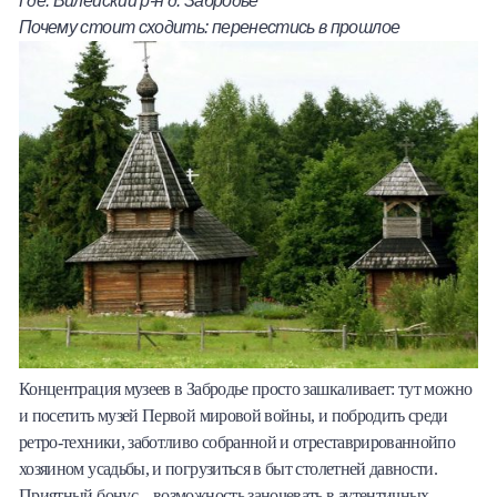
Почему стоит сходить: перенестись в прошлое
Концентрация музеев в Забродье просто зашкаливает: тут можно
и посетить музей Первой мировой войны, и побродить среди
ретро-техники, заботливо собранной и отреставрированнойпо
хозяином усадьбы, и погрузиться в быт столетней давности.
Приятный бонус – возможность заночевать в аутентичных