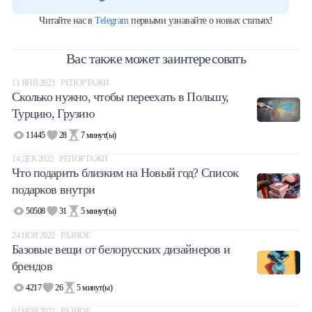
Читайте нас в
Telegram
первыми узнавайте о новых статьях!
Вас также может заинтересовать
11 ЯНВ 2023 · РЕПОРТАЖИ
Сколько нужно, чтобы переехать в Польшу,
Турцию, Грузию
11445
28
7
минут(ы)
14 ДЕК 2022 · РЕПОРТАЖИ
Что подарить близким на Новый год? Список
подарков внутри
50508
31
5
минут(ы)
24 НОЯ 2022 · РАЗНОЕ
Базовые вещи от белорусских дизайнеров и
брендов
4217
26
5
минут(ы)
04 НОЯ 2022 · РАЗНОЕ