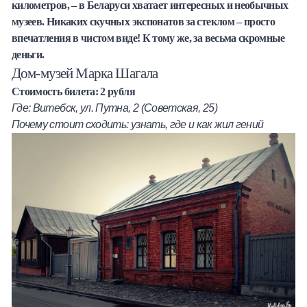
километров, – в Беларуси хватает интересных и необычных
Халва
музеев. Никаких скучных экспонатов за стеклом – просто
впечатления в чистом виде! К тому же, за весьма скромные
Онлайн-обменник
деньги.
Дом-музей Марка Шагала
Премиальный сервис Prime Line
Стоимость билета: 2 рубля
Где: Витебск, ул. Путна, 2 (Советская, 25)
Мобильный банк MOBY
Почему стоит сходить: узнать, где и как жил гений
Потребительский кредит
Карта КАКТУС
Продукты для Бизнеса