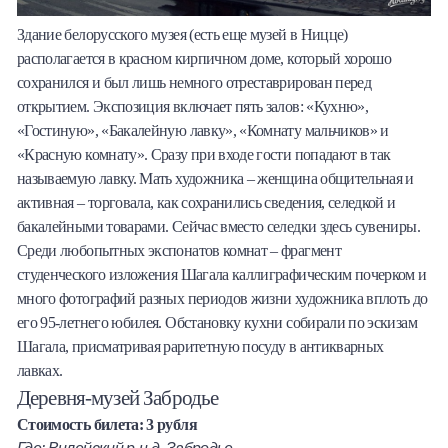
Здание белорусского музея (есть еще музей в Ницце)
располагается в красном кирпичном доме, который хорошо
сохранился и был лишь немного отреставрирован перед
открытием. Экспозиция включает пять залов: «Кухню»,
«Гостиную», «Бакалейную лавку», «Комнату мальчиков» и
«Красную комнату». Сразу при входе гости попадают в так
называемую лавку. Мать художника – женщина общительная и
активная – торговала, как сохранились сведения, селедкой и
бакалейными товарами. Сейчас вместо селедки здесь сувениры.
Среди любопытных экспонатов комнат – фрагмент
студенческого изложения Шагала каллиграфическим почерком и
много фотографий разных периодов жизни художника вплоть до
его 95-летнего юбилея. Обстановку кухни собирали по эскизам
Шагала, присматривая раритетную посуду в антикварных
лавках.
Деревня-музей Забродье
Стоимость билета: 3 рубля
Где: Вилейский р-н д. Забродье