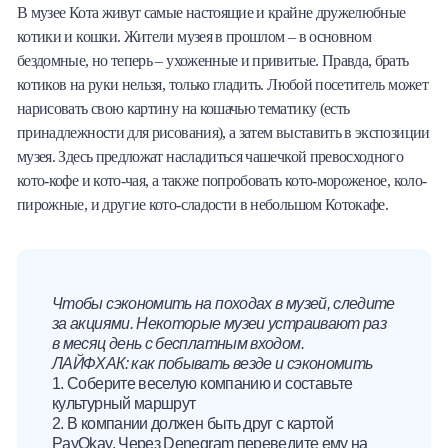
В музее Кота живут самые настоящие и крайне дружелюбные
котики и кошки. Жители музея в прошлом – в основном
бездомные, но теперь – ухоженные и привитые. Правда, брать
котиков на руки нельзя, только гладить. Любой посетитель может
нарисовать свою картину на кошачью тематику (есть
принадлежности для рисования), а затем выставить в экспозиции
музея. Здесь предложат насладиться чашечкой превосходного
кото-кофе и кото-чая, а также попробовать кото-мороженое, коло-
пирожные, и другие кото-сладости в небольшом Котокафе.
Чтобы сэкономить на походах в музей, следите
за акциями. Некоторые музеи устраивают раз
в месяц день с бесплатным входом.
ЛАЙФХАК: как побывать везде и сэкономить
1. Соберите веселую компанию и составьте
культурный маршрут
2. В компании должен быть друг с картой
PayOkay. Через Denegram переведите ему на