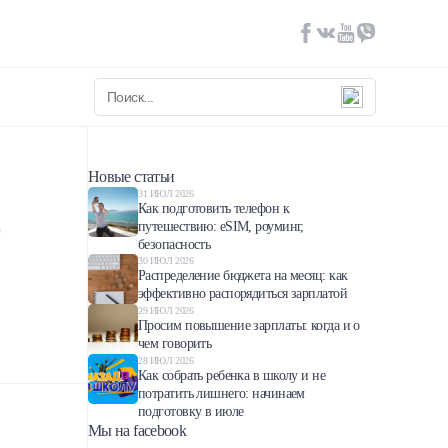
Новые статьи
31 ИЮЛ 2026
о
Как подготовить телефон к
путешествию: eSIM, роуминг,
безопасность
30 ИЮЛ 2026
Распределение бюджета на месяц: как
эффективно распорядиться зарплатой
29 ИЮЛ 2026
Просим повышение зарплаты: когда и о
чем говорить
28 ИЮЛ 2026
Как собрать ребенка в школу и не
потратить лишнего: начинаем
подготовку в июле
Мы на facebook