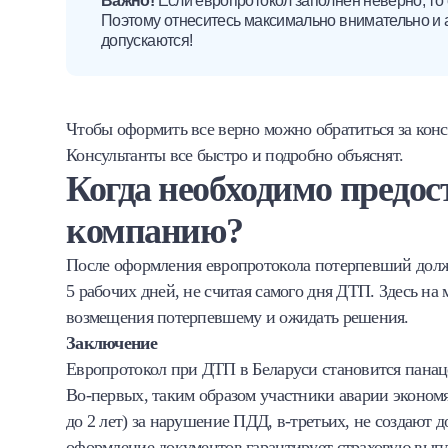
Важно!
Если европротокол заполнен неверно, то
Поэтому отнеситесь максимально внимательно и 
допускаются!
Чтобы оформить все верно можно обратиться за кон
Консультанты все быстро и подробно объяснят.
Когда необходимо предос
компанию?
После оформления европротокола потерпевший долж
5 рабочих дней, не считая самого дня ДТП. Здесь на
возмещения потерпевшему и ожидать решения.
Заключение
Европротокол при ДТП в Беларуси становится панац
Во-первых, таким образом участники аварии экономя
до 2 лет) за нарушение ПДД, в-третьих, не создают 
оформление документов гарантирует страховую выпл