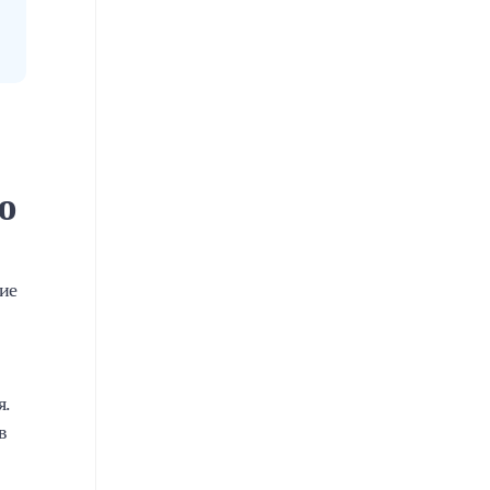
ю
ие
я.
в