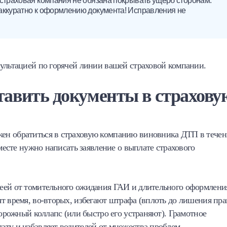
 страховая компания не обязана покрывать ущерб сторонам.
аккуратно к оформлению документа! Исправления не
сультацией по горячей линии вашей страховой компании.
тавить документы в страхову
ен обратиться в страховую компанию виновника ДТП в течен
 месте нужно написать заявление о выплате страхового
еей от томительного ожидания ГАИ и длительного оформлени
т время, во-вторых, избегают штрафа (вплоть до лишения пра
дорожный коллапс (или быстро его устраняют). Грамотное
ату и избавляет водителей от множества проблем.