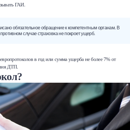
ызывать ГАИ.
исано обязательное обращение к компетентным органам. В
противном случае страховка не покроет ущерб.
 европротоколов в год или сумма ущерба не более 7% от
ния ДТП.
окол?