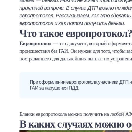
Время — деньги. Никто не хочет тратить врем
Халва
приятной встречи. В случае ДТП можно не жд
европротокол. Рассказываем, как это сделать 
Онлайн-обменник
европротокол и как потом получить деньги.
Что такое европротокол
Премиальный сервис Prime Line
Европротокол
— это документ, который оформляетс
Мобильный банк MOBY
происшествия без ГАИ. Он нужен для того, чтобы за
пострадавшего для дальнейших выплат по устранен
Потребительский кредит
Карта КАКТУС
При оформлении европротокола участники ДТП н
ГАИ за нарушения ПДД.
Продукты для Бизнеса
Бланки европротокола можно получить на любой АЗ
В каких случаях можно 