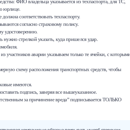
дства: ФИО владельца указывается из техпаспорта, для ТС,
о юрлице.
должна соответствовать техпаспорту.
ваются согласно страховому полису.
му удостоверению.
 нужно стрелкой указать, куда пришелся удар.
омобиля.
з участников аварии указываем только те ячейки, с которым
рную схему расположения транспортных средств, чтобы
ковые имеются.
тавить подпись, заверяя все вышеуказанное.
етственным за причинение вреда” подписывается ТОЛЬКО