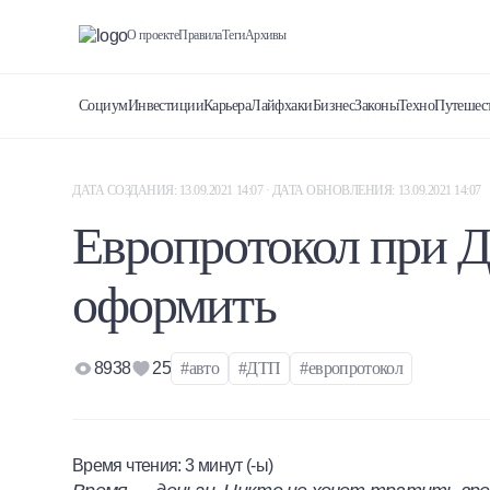
О проекте
Правила
Теги
Архивы
Социум
Инвестиции
Карьера
Лайфхаки
Бизнес
Законы
Техно
Путешес
ДАТА СОЗДАНИЯ: 13.09.2021 14:07 · ДАТА ОБНОВЛЕНИЯ: 13.09.2021 14:07
Европротокол при Д
оформить
8938
25
#авто
#ДТП
#европротокол
Время чтения:
3
минут (-ы)