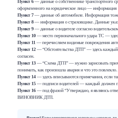
Пункт 6
— данные о собственнике транспортного сре
оформленного на юридическое лицо — информация 
Пункт 7
— данные об автомобиле. Информация тоже 
Пункт 8
— информация о страховщике. Данные указы
Пункт 9
— данные о водителе согласно водительско
Пункт 10
— место первоначального удара ТС — здесь
Пункт 11
— перечисляем видимые повреждения авт
Пункт 12
— “Обстоятельства ДТП” — здесь каждый и
согласен.
Пункт 13
— “Схема ДТП” — нужно зарисовать приме
понимать, как произошла авария и что это повлекло.
Пункт 14
— здесь вписываются примечания, если та
Пункт 15
— подписи водителей — каждый должен пос
Пункт 16
— под фразой “Утверждаю, я являюсь отв
ВИНОВНИК ДТП.