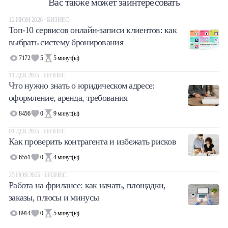
Вас также может заинтересовать
12 ИЮН 2026 · БИЗНЕС
Топ-10 сервисов онлайн-записи клиентов: как
выбрать систему бронирования
7172
5
5
минут(ы)
11 ДЕК 2025 · БИЗНЕС
Что нужно знать о юридическом адресе:
оформление, аренда, требования
8456
0
9
минут(ы)
01 ДЕК 2025 · БИЗНЕС
Как проверить контрагента и избежать рисков
6551
0
4
минут(ы)
25 НОЯ 2025 · БИЗНЕС
Работа на фрилансе: как начать, площадки,
заказы, плюсы и минусы
8914
0
5
минут(ы)