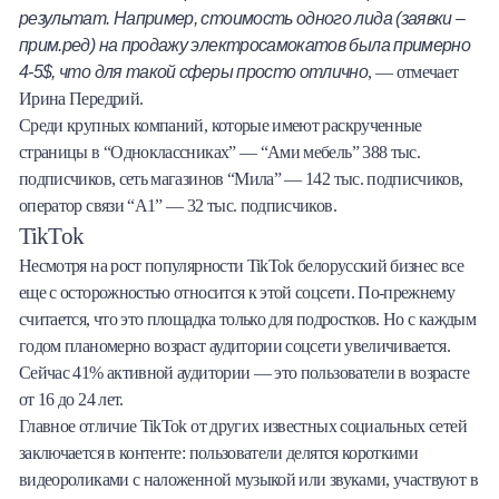
результат. Например, стоимость одного лида (заявки –
прим.ред) на продажу электросамокатов была примерно
4-5$, что для такой сферы просто отлично
, — отмечает
Ирина Передрий.
Среди крупных компаний, которые имеют раскрученные
страницы в “Одноклассниках” — “Ами мебель” 388 тыс.
подписчиков, сеть магазинов “Мила” — 142 тыс. подписчиков,
оператор связи “А1” — 32 тыс. подписчиков.
TikTok
Несмотря на рост популярности TikTok белорусский бизнес все
еще с осторожностью относится к этой соцсети. По-прежнему
считается, что это площадка только для подростков. Но с каждым
годом планомерно возраст аудитории соцсети увеличивается.
Сейчас 41% активной аудитории — это пользователи в возрасте
от 16 до 24 лет.
Главное отличие TikTok от других известных социальных сетей
заключается в контенте: пользователи делятся короткими
видеороликами с наложенной музыкой или звуками, участвуют в