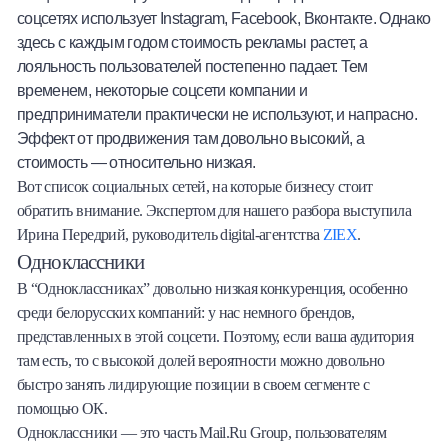
соцсетях использует Instagram, Facebook, Вконтакте. Однако
Халва
здесь с каждым годом стоимость рекламы растет, а
лояльность пользователей постепенно падает. Тем
Онлайн-обменник
временем, некоторые соцсети компании и
предприниматели практически не используют, и напрасно.
Премиальный сервис Prime Line
Эффект от продвижения там довольно высокий, а
стоимость — относительно низкая.
Мобильный банк MOBY
Вот список социальных сетей, на которые бизнесу стоит
обратить внимание. Экспертом для нашего разбора выступила
Потребительский кредит
Ирина Передрий, руководитель digital-агентства
ZIEX
.
Одноклассники
Карта КАКТУС
В “Одноклассниках” довольно низкая конкуренция, особенно
среди белорусских компаний: у нас немного брендов,
Продукты для Бизнеса
представленных в этой соцсети. Поэтому, если ваша аудитория
там есть, то с высокой долей вероятности можно довольно
быстро занять лидирующие позиции в своем сегменте с
помощью ОК.
Одноклассники — это часть Mail.Ru Group, пользователям