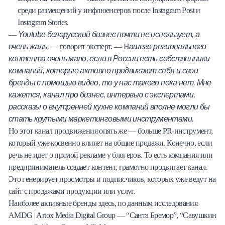
среди размещений у инфлюенсеров после Instagram Post и
Instagram Stories.
Youtube белорусский бизнес почти не использует, а
—
очень жаль, —
ашего регионального
говорит эксперт. — Н
контента очень мало, если в России есть собственники
компаний, которые активно продвигают себя и свои
бренды с помощью видео, то у нас такого пока нет. Мне
кажется, канал про бизнес, интервью с экспертами,
рассказы о внутренней кухне компаний вполне могли бы
стать крутыми маркетинговыми инструментами.
Но этот канал продвижения опять же — больше PR-инструмент,
который уже косвенно влияет на общие продажи. Конечно, если
речь не идет о прямой рекламе у блогеров. То есть компания или
предприниматель создает контент, грамотно продвигает канал.
Это генерирует просмотры и подписчиков, которых уже ведут на
сайт с продажами продукции или услуг.
Наиболее активные бренды здесь, по данным исследования
AMDG | Artox Media Digital Group — “Санта Бремор”, “Савушкин