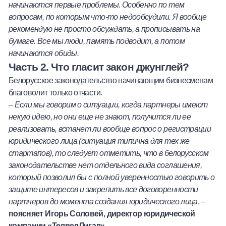
начинаются первые проблемы. Особенно по тем
вопросам, по которым что-то недообсудили. Я вообще
рекомендую не просто обсуждать, а прописывать на
бумаге. Все мы люди, память подводит, а потом
начинаются обиды.
Часть 2. Что гласит закон джунглей?
Белорусское законодательство начинающим бизнесменам
благоволит только отчасти.
–
Если мы говорим о ситуации, когда партнеры имеют
некую идею, но они еще не знают, получится ли ее
реализовать, встанет ли вообще вопрос о регистрации
юридического лица (ситуация типична для тех же
стартапов), то следует отметить, что в белорусском
законодательстве нет отдельного вида соглашения,
который позволил бы с полной уверенностью говорить о
защите интересов и закрепить все договоренности
партнеров до момента создания юридического лица
, –
поясняет Игорь Соловей, директор юридической
компании «ТелвелЛигал»
.