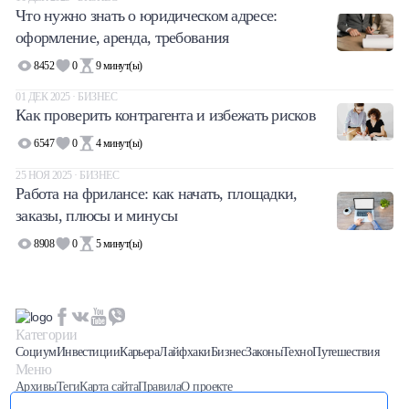
Что нужно знать о юридическом адресе:
оформление, аренда, требования
8452
0
9
минут(ы)
01 ДЕК 2025 · БИЗНЕС
Как проверить контрагента и избежать рисков
6547
0
4
минут(ы)
25 НОЯ 2025 · БИЗНЕС
Работа на фрилансе: как начать, площадки,
заказы, плюсы и минусы
8908
0
5
минут(ы)
Категории
Социум
Инвестиции
Карьера
Лайфхаки
Бизнес
Законы
Техно
Путешествия
Меню
Архивы
Теги
Карта сайта
Правила
О проекте
Последние новости вы можете отслеживать на нашем
Телеграм