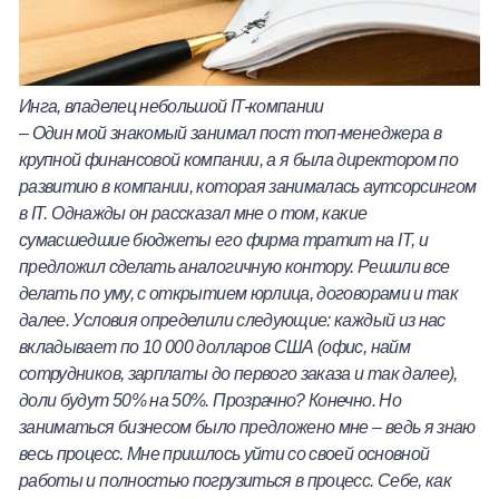
Инга, владелец небольшой
IT
-компании
–
Один мой знакомый занимал пост топ-менеджера в
крупной финансовой компании, а я была директором по
развитию в компании, которая занималась аутсорсингом
в
IT
. Однажды он рассказал мне о том, какие
сумасшедшие бюджеты его фирма тратит на
IT
, и
предложил сделать аналогичную контору. Решили все
делать по уму, с открытием юрлица, договорами и так
далее. Условия определили следующие: каждый из нас
вкладывает по 10 000 долларов США (офис, найм
сотрудников, зарплаты до первого заказа и так далее),
доли будут 50% на 50%. Прозрачно? Конечно. Но
заниматься бизнесом было предложено мне – ведь я знаю
весь процесс. Мне пришлось уйти со своей основной
работы и полностью погрузиться в процесс. Себе, как