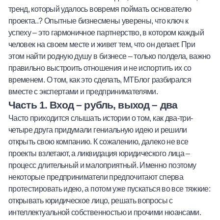
тренд, который удалось вовремя поймать основателю
Халва
проекта..? Опытные бизнесмены уверены, что ключ к
успеху – это гармоничное партнерство, в котором каждый
Онлайн-обменник
человек на своем месте и живет тем, что он делает. При
этом найти родную душу в бизнесе – только полдела, важно
Премиальный сервис Prime Line
правильно выстроить отношения и не испортить их со
временем. О том, как это сделать, МТБлог разбирался
Мобильный банк MOBY
вместе с экспертами и предпринимателями.
Часть 1. Вход – рубль, выход – два
Потребительский кредит
Часто приходится слышать истории о том, как два-три-
четыре друга придумали гениальную идею и решили
Карта КАКТУС
открыть свою компанию. К сожалению, далеко не все
проекты взлетают, а ликвидация юридического лица –
Продукты для Бизнеса
процесс длительный и малоприятный. Именно поэтому
некоторые предприниматели предпочитают сперва
протестировать идею, а потом уже пускаться во все тяжкие:
открывать юридическое лицо, решать вопросы с
интеллектуальной собственностью и прочими нюансами.