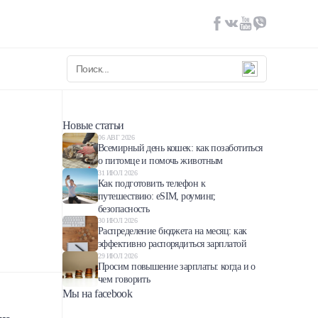
Новые статьи
06 АВГ 2026
Всемирный день кошек: как позаботиться
о питомце и помочь животным
31 ИЮЛ 2026
Как подготовить телефон к
путешествию: eSIM, роуминг,
безопасность
30 ИЮЛ 2026
Распределение бюджета на месяц: как
эффективно распорядиться зарплатой
29 ИЮЛ 2026
Просим повышение зарплаты: когда и о
чем говорить
Мы на facebook