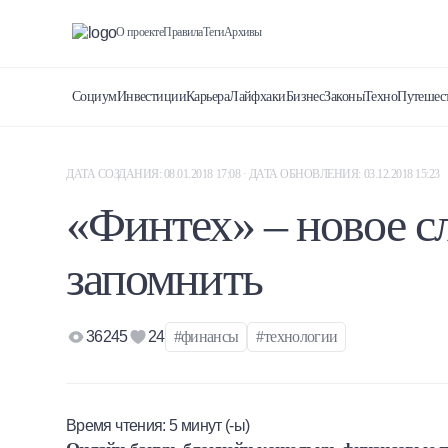
О проекте
Правила
Теги
Архивы
Социум
Инвестиции
Карьера
Лайфхаки
Бизнес
Законы
Техно
Путешес
ДАТА СОЗДАНИЯ: 08.01.2018 17:08 · ДАТА ОБНОВЛЕНИЯ: 03.12.2018 15:23
«Финтех» – новое сл
запомнить
36245
24
#финансы
#технологии
Время чтения:
5
минут (-ы)