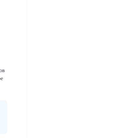
ов
ое