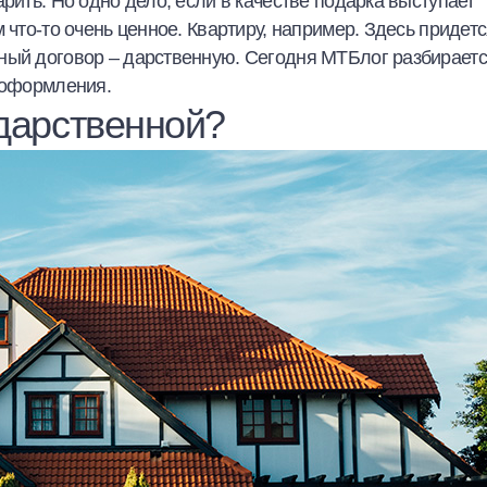
рить. Но одно дело, если в качестве подарка выступает
 что-то очень ценное. Квартиру, например. Здесь придет
ный договор – дарственную. Сегодня МТБлог разбираетс
ё оформления.
дарственной?