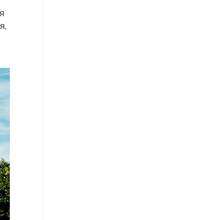
ся
я,