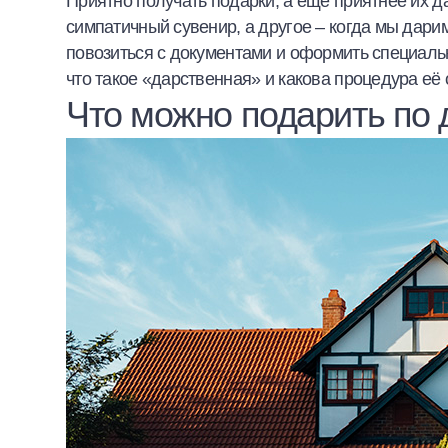
Приятно получать подарки, а еще приятнее их да
Халва
симпатичный сувенир, а другое – когда мы дарим
повозиться с документами и оформить специаль
Онлайн-обменник
что такое «дарственная» и какова процедура е
Что можно подарить по 
Премиальный сервис Prime Line
Мобильный банк MOBY
Потребительский кредит
Карта КАКТУС
Продукты для Бизнеса