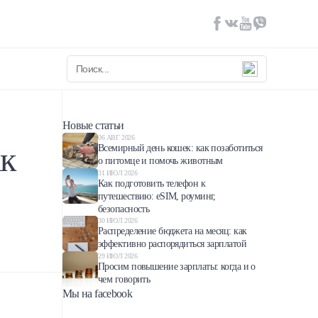
Новые статьи
06 АВГ 2026
ак
Всемирный день кошек: как позаботиться
о питомце и помочь животным
31 ИЮЛ 2026
Как подготовить телефон к
путешествию: eSIM, роуминг,
безопасность
30 ИЮЛ 2026
Распределение бюджета на месяц: как
эффективно распорядиться зарплатой
29 ИЮЛ 2026
Просим повышение зарплаты: когда и о
чем говорить
Мы на facebook