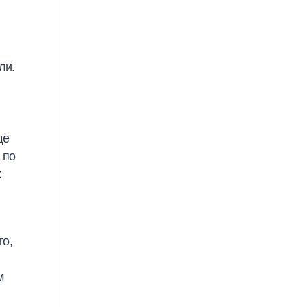
ли.
ще
 по
х
го,
м