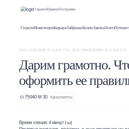
О проекте
Правила
Теги
Архивы
Социум
Инвестиции
Карьера
Лайфхаки
Бизнес
Законы
Техно
Путешес
ДАТА СОЗДАНИЯ: 05.12.2019 17:43 · ДАТА ОБНОВЛЕНИЯ: 05.12.2019 17:43
Дарим грамотно. Что
оформить ее правил
75040
30
#документы
Время чтения:
4
минут (-ы)