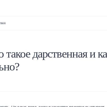
твия
 такое дарственная и к
ьно?