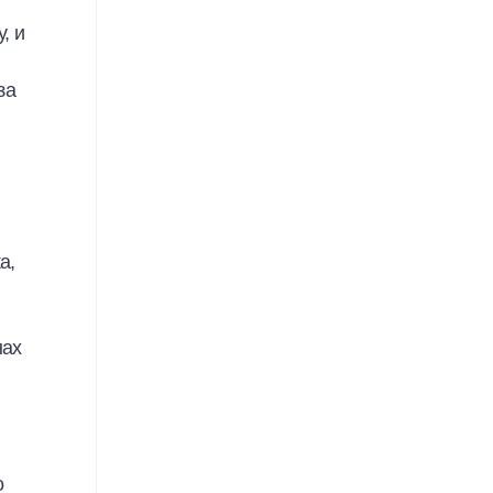
, и
за
а,
нах
о