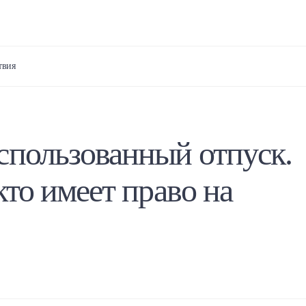
твия
спользованный отпуск.
кто имеет право на