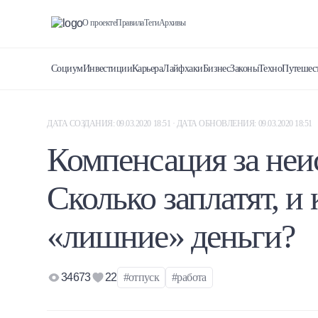
О проекте
Правила
Теги
Архивы
Социум
Инвестиции
Карьера
Лайфхаки
Бизнес
Законы
Техно
Путешес
ДАТА СОЗДАНИЯ: 09.03.2020 18:51 · ДАТА ОБНОВЛЕНИЯ: 09.03.2020 18:51
Компенсация за неи
Сколько заплатят, и 
«лишние» деньги?
34673
22
#отпуск
#работа