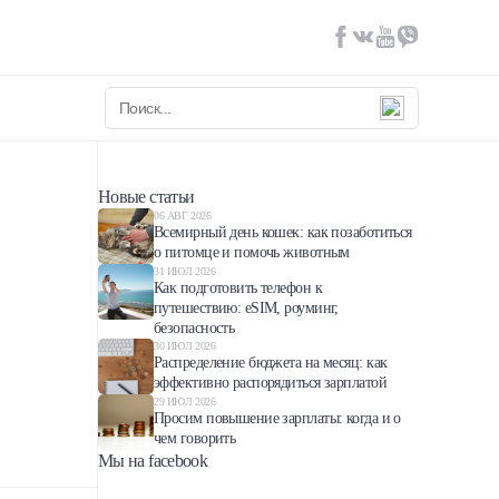
Новые статьи
06 АВГ 2026
Всемирный день кошек: как позаботиться
о питомце и помочь животным
31 ИЮЛ 2026
Как подготовить телефон к
путешествию: eSIM, роуминг,
безопасность
30 ИЮЛ 2026
Распределение бюджета на месяц: как
эффективно распорядиться зарплатой
29 ИЮЛ 2026
Просим повышение зарплаты: когда и о
чем говорить
Мы на facebook