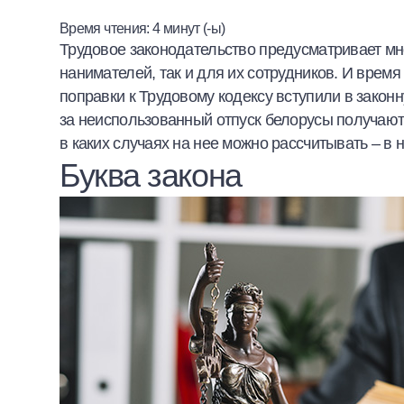
Халва
Время чтения:
4
минут (-ы)
Трудовое законодательство предусматривает мн
Онлайн-обменник
нанимателей, так и для их сотрудников. И вре
поправки к Трудовому кодексу вступили в закон
Премиальный сервис Prime Line
за неиспользованный отпуск белорусы получают 
в каких случаях на нее можно рассчитывать – в
Мобильный банк MOBY
Буква закона
Потребительский кредит
Карта КАКТУС
Продукты для Бизнеса