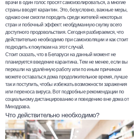
врачи в один голос просят самоизолироваться, а многие
Халва
страны вводят карантин. Это, безусловно, важные меры,
однако они смогли породить среди жителей некоторых
Онлайн-обменник
стран и побочный эффект: необдуманную скупку всего
доступного продовольствия. Сегодня разбираемся, что
Премиальный сервис Prime Line
действительно необходимо при самоизоляции и как стоит
подходить к покупкам на этот случай.
Мобильный банк MOBY
Стоит сказать, что в Беларуси на данный момент не
планируется введение карантина. Тем не менее, если вы
Потребительский кредит
перешли на удалённую работу или по иным причинам
можете оставаться дома продолжительное время, лучше
так и поступить, чтобы избежать возможности заражения
Карта КАКТУС
или переноса вируса. Вот подробные
рекомендации
по
социальному дистанцированию и поведению вне дома от
Продукты для Бизнеса
Минздрава.
Что действительно необходимо?