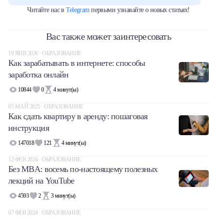
Читайте нас в
Telegram
первыми узнавайте о новых статьях!
Вас также может заинтересовать
19 ЯНВ 2026 · ОБРАЗОВАНИЕ
Как зарабатывать в интернете: способы
заработка онлайн
10844
0
4
минут(ы)
05 МАЙ 2025 · ОБРАЗОВАНИЕ
Как сдать квартиру в аренду: пошаговая
инструкция
147018
121
4
минут(ы)
12 ФЕВ 2024 · ОБРАЗОВАНИЕ
Без MBA: восемь по-настоящему полезных
лекций на YouTube
4593
2
3
минут(ы)
07 ФЕВ 2024 · ОБРАЗОВАНИЕ