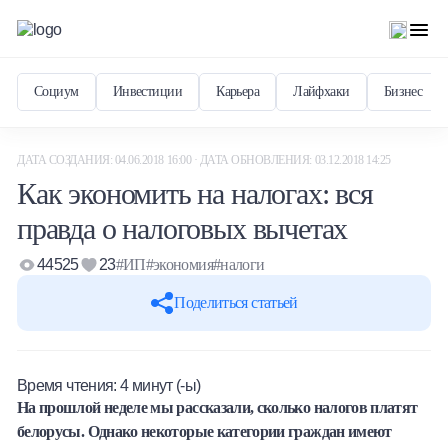
Социум
Инвестиции
Карьера
Лайфхаки
Бизнес
ДАТА СОЗДАНИЯ: 04.06.2018 16:00 · ДАТА ОБНОВЛЕНИЯ: 03.12.2018 14:25
Как экономить на налогах: вся
правда о налоговых вычетах
44525
23
#ИП
#экономия
#налоги
Поделиться статьей
Время чтения:
4
минут (-ы)
На прошлой неделе мы рассказали,
сколько налогов платят
белорусы
. Однако некоторые категории граждан имеют