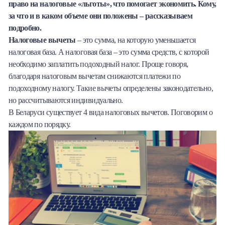
право на налоговые «льготы», что помогает экономить. Кому,
Халва
за что и в каком объеме они положены – рассказываем
подробно.
Онлайн-обменник
Налоговые вычеты
– это сумма, на которую уменьшается
налоговая база. А налоговая база – это сумма средств, с которой
Премиальный сервис Prime Line
необходимо заплатить подоходный налог. Проще говоря,
благодаря налоговым вычетам снижаются платежи по
Мобильный банк MOBY
подоходному налогу. Такие вычеты определены законодательно,
но рассчитываются индивидуально.
Потребительский кредит
В Беларуси существует 4 вида налоговых вычетов. Поговорим о
каждом по порядку.
Карта КАКТУС
Продукты для Бизнеса