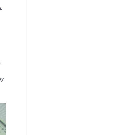
.
е
ку