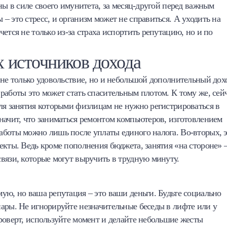
ны в силе своего имунитета, за месяц-другой перед важным
 это стресс, и организм может не справиться. А уходить на
ется не только из-за страха испортить репутацию, но и по
х источников дохода
 не только удовольствие, но и небольшой дополнительный дох
работы это может стать спасительным плотом. К тому же, сей
ля занятия которыми физлицам не нужно регистрироваться в
начит, что заниматься ремонтом компьютеров, изготовлением
аботы можно лишь после уплаты единого налога. Во-вторых, 
екты. Ведь кроме пополнения бюджета, занятия «на стороне» 
вязи, которые могут выручить в трудную минуту.
ую, но ваша репутация – это ваши деньги. Будьте социально
ары. Не игнорируйте незначительные беседы в лифте или у
роверт, используйте момент и делайте небольшие жесты