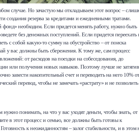
бом случае. Но зачастую мы откладываем этот вопрос – слиш
ти создания резерва за кредитами и ежедневными тратами.
 фонд» необходим. Если придется менять работу, нужно быть
проведете без денежных поступлений. Если придется переехать 
меть с собой какую-то сумму на обустройство – от поиска
ай у вас должны быть сбережения. К тому же, сам процесс
ложений: от расходов на поездки на собеседования, до
ии или получения новых навыков. Поэтому лучше не затягив
точно завести накопительный счет и переводить на него 10% о
ческий перевод, чтобы не замечать «растрату» и не позволить
 нужно понимать, на что у вас уходят деньги, чтобы знать, от
ите в этот процесс и семью, все должны быть готовы к
Готовность к неожиданностям – залог стабильности, и в этом 