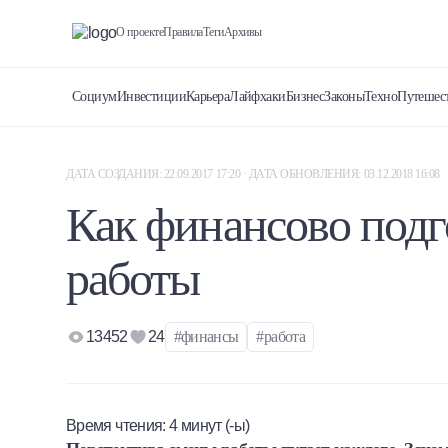
О проекте
Правила
Теги
Архивы
Социум
Инвестиции
Карьера
Лайфхаки
Бизнес
Законы
Техно
Путешес
ДАТА СОЗДАНИЯ: 22.09.2017 17:20 · ДАТА ОБНОВЛЕНИЯ: 03.12.2018 16:08
Как финансово подг
работы
13452
24
#финансы
#работа
Время чтения:
4
минут (-ы)