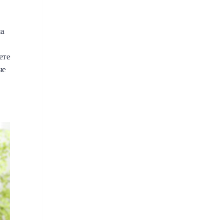
на
ете
ые