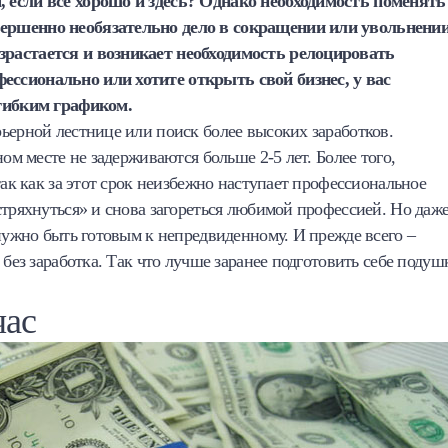
 если всё хорошо и здесь? Однако необходимость поменять
ершенно необязательно дело в сокращении или увольнении
зрастается и возникает необходимость релоцировать
ессионально или хотите открыть свой бизнес, у вас
 гибким графиком.
ьерной лестнице или поиск более высоких заработков.
ом месте не задерживаются больше 2-5 лет. Более того,
так как за этот срок неизбежно наступает профессиональное
стряхнуться» и снова загореться любимой профессией. Но даж
 нужно быть готовым к непредвиденному. И прежде всего –
 без заработка. Так что лучше заранее подготовить себе подуш
час