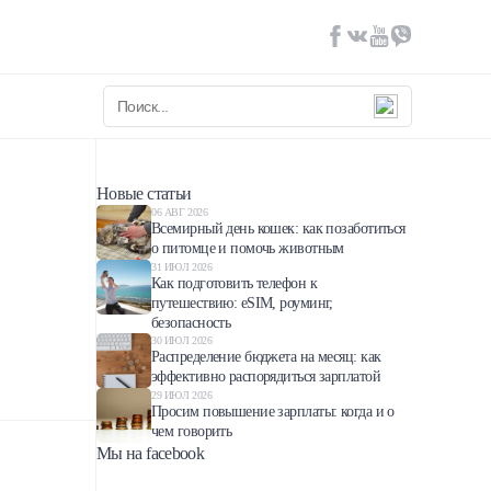
Новые статьи
06 АВГ 2026
Всемирный день кошек: как позаботиться
о питомце и помочь животным
31 ИЮЛ 2026
Как подготовить телефон к
путешествию: eSIM, роуминг,
безопасность
30 ИЮЛ 2026
Распределение бюджета на месяц: как
эффективно распорядиться зарплатой
29 ИЮЛ 2026
Просим повышение зарплаты: когда и о
чем говорить
Мы на facebook