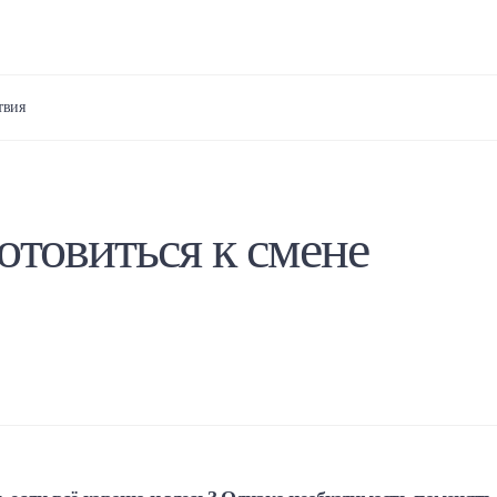
твия
отовиться к смене