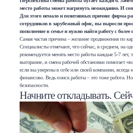
Перспектива смены работы пугает каждого. Зачем,
Халва
место работы может нагрянуть неожиданно. И сов
Для этого немало и позитивных причин: фирма ра
Онлайн-обменник
сотрудников в зарубежный офис, вы выросли проф
пополнение в семье и нужно найти работу с более
Премиальный сервис Prime Line
Самая частая причина – желание продвижения по кар
Специалисты отмечают, что сейчас, в среднем, на одн
Мобильный банк MOBY
рекомендуется менять место работы каждые 5-7 лет, 
выгорание, и смена рабочей обстановки помогает «в
Потребительский кредит
если вы уверены в себе или своей компании, всегда
финансово. Ведь поиск работы – это тоже работа. Но
Карта КАКТУС
безопасности.
Начните откладывать. Сей
Продукты для Бизнеса