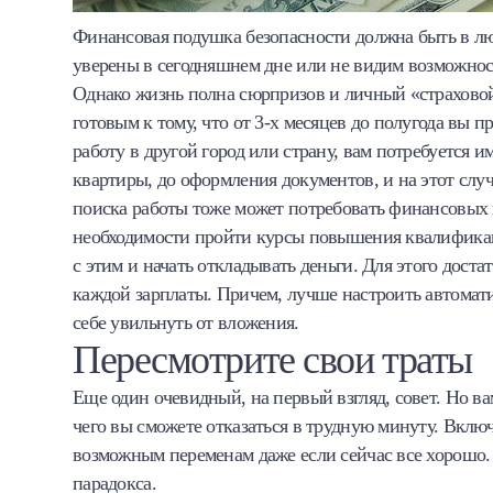
Финансовая подушка безопасности должна быть в лю
уверены в сегодняшнем дне или не видим возможнос
Однако жизнь полна сюрпризов и личный «страховой
готовым к тому, что от 3-х месяцев до полугода вы 
работу в другой город или страну, вам потребуется и
квартиры, до оформления документов, и на этот случ
поиска работы тоже может потребовать финансовых в
необходимости пройти курсы повышения квалификац
с этим и начать откладывать деньги. Для этого доста
каждой зарплаты. Причем, лучше настроить автомати
себе увильнуть от вложения.
Пересмотрите свои траты
Еще один очевидный, на первый взгляд, совет. Но вам
чего вы сможете отказаться в трудную минуту. Включ
возможным переменам даже если сейчас все хорошо. 
парадокса.