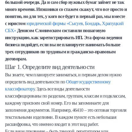
большой очереди. Да и сам сбор нужных бумаг займет не так
Халва
много времени. Ипэшники со стажем скажут, что все просто и
понятно, но для тех, у кого все будет в первый раз, мы вместе
Онлайн-обменник
с юристом
юридической фирмы «Сысуев, Бондарь, Храпуцкий
СБХ»
Денисом Слонимским составили пошаговую
Премиальный сервис Prime Line
инструкцию, как зарегистрировать ИП. Эта форма ведения
бизнеса подойдет, если вы не планируете нанимать больше
Мобильный банк MOBY
трех сотрудников по трудовым и гражданско-правовым
договорам.
Потребительский кредит
Шаг 1. Определите вид деятельности
Вы знаете, чем планируете заниматься, и первым делом нужно
Карта КАКТУС
определить вид деятельности по
Общегосударственному
классификатору
. Здесь все виды деятельности
Продукты для Бизнеса
классифицированы по разделам, группам, классам и подклассам,
каждому присвоен свой номер. Его вы запоминаете для
заполнения документов. Например, 46410 – это оптовая торговля
текстильными изделиями. В каждом пункте есть небольшая
расшифровка, что именно входит в этот вид работ.
Если ваше призвание – быть тамадой, репетитором или