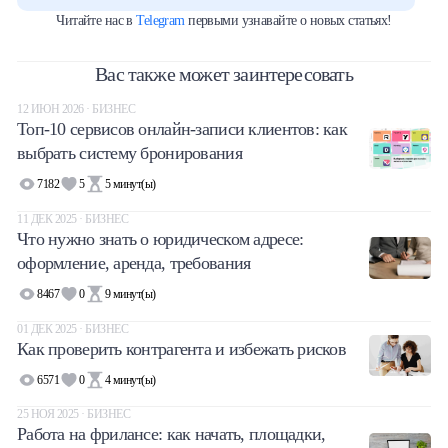
Читайте нас в
Telegram
первыми узнавайте о новых статьях!
Вас также может заинтересовать
12 ИЮН 2026 · БИЗНЕС
Топ-10 сервисов онлайн-записи клиентов: как
выбрать систему бронирования
7182
5
5
минут(ы)
11 ДЕК 2025 · БИЗНЕС
Что нужно знать о юридическом адресе:
оформление, аренда, требования
8467
0
9
минут(ы)
01 ДЕК 2025 · БИЗНЕС
Как проверить контрагента и избежать рисков
6571
0
4
минут(ы)
25 НОЯ 2025 · БИЗНЕС
Работа на фрилансе: как начать, площадки,