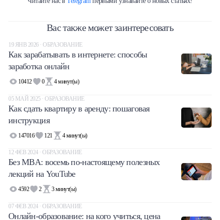
Читайте нас в
Telegram
первыми узнавайте о новых статьях!
Вас также может заинтересовать
19 ЯНВ 2026 · ОБРАЗОВАНИЕ
Как зарабатывать в интернете: способы
заработка онлайн
10412
0
4
минут(ы)
05 МАЙ 2025 · ОБРАЗОВАНИЕ
Как сдать квартиру в аренду: пошаговая
инструкция
147016
121
4
минут(ы)
12 ФЕВ 2024 · ОБРАЗОВАНИЕ
Без MBA: восемь по-настоящему полезных
лекций на YouTube
4592
2
3
минут(ы)
07 ФЕВ 2024 · ОБРАЗОВАНИЕ
Онлайн-образование: на кого учиться, цена