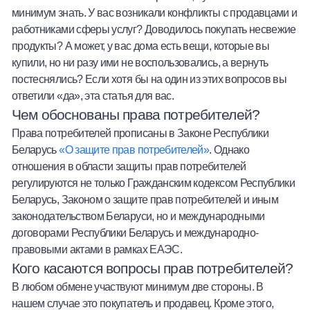
минимум знать. У вас возникали конфликты с продавцами и
Халва
работниками сферы услуг? Доводилось покупать несвежие
продукты? А может, у вас дома есть вещи, которые вы
Онлайн-обменник
купили, но ни разу ими не воспользовались, а вернуть
постеснялись? Если хотя бы на один из этих вопросов вы
Премиальный сервис Prime Line
ответили «да», эта статья для вас.
Чем обоснованы права потребителей?
Мобильный банк MOBY
Права потребителей прописаны в Законе Республики
Беларусь
«О защите прав потребителей»
. Однако
Потребительский кредит
отношения в области защиты прав потребителей
регулируются не только Гражданским кодексом Республики
Карта КАКТУС
Беларусь, Законом о защите прав потребителей и иным
законодательством Беларуси, но и международными
Продукты для Бизнеса
договорами Республики Беларусь и международно-
правовыми актами в рамках ЕАЭС.
Кого касаются вопросы прав потребителей?
В любом обмене участвуют минимум две стороны. В
нашем случае это покупатель и продавец. Кроме этого,