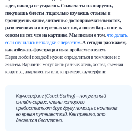
ждет, никогда не угадаешь. Сначала ты планируешь,
Халва
покупаешь билеты, тщательно изучаешь отзывы и
бронируешь жилье, читаешь о достопримечательностях,
Онлайн-обменник
развлечениях и интересных местах, а потом бац – и отель
совсем не тот, что на картинке. Мы писали о том,
что делать,
Премиальный сервис Prime Line
если случились неполадки с перелетом
. А сегодня расскажем,
как избежать фрустрации из-за проблем с отелем.
Мобильный банк MOBY
Перед любой поездкой нужно определиться в том числе и с
жильем. Варианты могут быть разные: отель, хостел, съемная
Потребительский кредит
квартира, апартаменты или, к примеру, каучсерфинг.
Карта КАКТУС
Каучсерфинг (CouchSurfing) – популярный
Продукты для Бизнеса
онлайн-сервис, члены которого
предоставляют друг другу помощь с ночлегом
во время путешествий. Как правило, это
делается бесплатно.