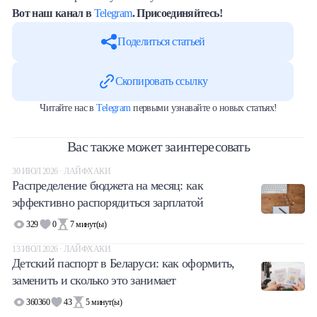
Вот наш канал в
Telegram
. Присоединяйтесь!
Поделиться статьей
Скопировать ссылку
Читайте нас в
Telegram
первыми узнавайте о новых статьях!
Вас также может заинтересовать
30 ИЮЛ 2026 · ЛАЙФХАКИ
Распределение бюджета на месяц: как
эффективно распорядиться зарплатой
329
0
7
минут(ы)
13 ИЮЛ 2026 · ЛАЙФХАКИ
Детский паспорт в Беларуси: как оформить,
заменить и сколько это занимает
360360
43
5
минут(ы)