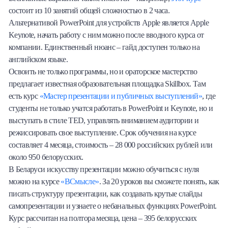
состоит из 10 занятий общей сложностью в 2 часа.
Альтернативой PowerPoint для устройств Apple является Apple
Keynote, начать работу с ним можно после вводного курса от
компании. Единственный нюанс – гайд доступен только на
английском языке.
Освоить не только программы, но и ораторское мастерство
предлагает известная образовательная площадка Skillbox. Там
есть курс
«Мастер презентации и публичных выступлений»
, где
студенты не только учатся работать в PowerPoint и Keynote, но и
выступать в стиле TED, управлять вниманием аудитории и
режиссировать свое выступление. Срок обучения на курсе
составляет 4 месяца, стоимость – 28 000 российских рублей или
около 950 белорусских.
В Беларуси искусству презентации можно обучиться с нуля
можно на курсе
«ВСмысле»
. За 20 уроков вы сможете понять, как
писать структуру презентации, как создавать крутые слайды
самопрезентации и узнаете о небанальных функциях PowerPoint.
Курс рассчитан на полтора месяца, цена – 395 белорусских