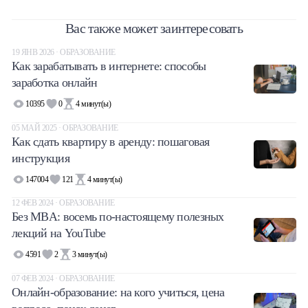
Вас также может заинтересовать
19 ЯНВ 2026 · ОБРАЗОВАНИЕ
Как зарабатывать в интернете: способы
заработка онлайн
10395
0
4
минут(ы)
05 МАЙ 2025 · ОБРАЗОВАНИЕ
Как сдать квартиру в аренду: пошаговая
инструкция
147004
121
4
минут(ы)
12 ФЕВ 2024 · ОБРАЗОВАНИЕ
Без MBA: восемь по-настоящему полезных
лекций на YouTube
4591
2
3
минут(ы)
07 ФЕВ 2024 · ОБРАЗОВАНИЕ
Онлайн-образование: на кого учиться, цена