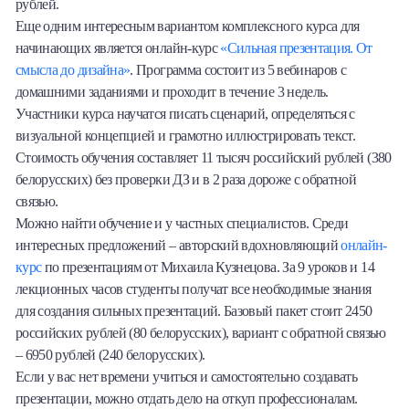
рублей.
Еще одним интересным вариантом комплексного курса для
начинающих является онлайн-курс
«Сильная презентация. От
смысла до дизайна»
. Программа состоит из 5 вебинаров с
домашними заданиями и проходит в течение 3 недель.
Участники курса научатся писать сценарий, определяться с
визуальной концепцией и грамотно иллюстрировать текст.
Стоимость обучения составляет 11 тысяч российский рублей (380
белорусских) без проверки ДЗ и в 2 раза дороже с обратной
связью.
Можно найти обучение и у частных специалистов. Среди
интересных предложений – авторский вдохновляющий
онлайн-
курс
по презентациям от Михаила Кузнецова. За 9 уроков и 14
лекционных часов студенты получат все необходимые знания
для создания сильных презентаций. Базовый пакет стоит 2450
российских рублей (80 белорусских), вариант с обратной связью
– 6950 рублей (240 белорусских).
Если у вас нет времени учиться и самостоятельно создавать
презентации, можно отдать дело на откуп профессионалам.