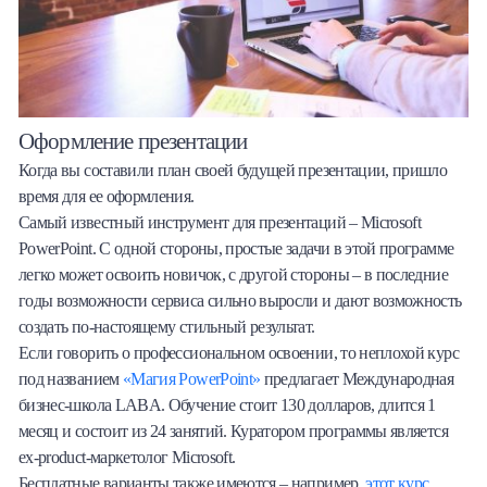
Оформление презентации
Когда вы составили план своей будущей презентации, пришло
время для ее оформления.
Самый известный инструмент для презентаций – Microsoft
PowerPoint. С одной стороны, простые задачи в этой программе
легко может освоить новичок, с другой стороны – в последние
годы возможности сервиса сильно выросли и дают возможность
создать по-настоящему стильный результат.
Если говорить о профессиональном освоении, то неплохой курс
под названием
«Магия PowerPoint»
предлагает Международная
бизнес-школа LABA. Обучение стоит 130 долларов, длится 1
месяц и состоит из 24 занятий. Куратором программы является
еx-product-маркетолог Microsoft.
Бесплатные варианты также имеются – например,
этот курс