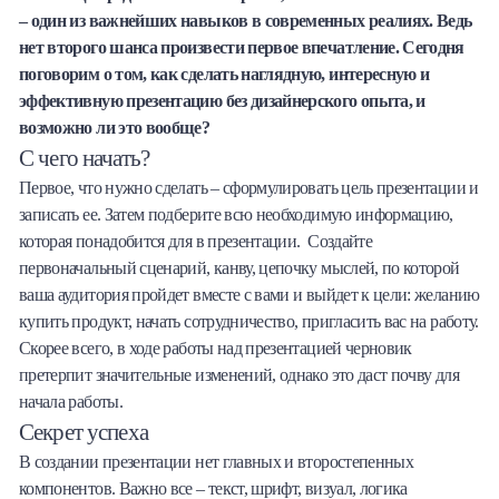
– один из важнейших навыков в современных реалиях. Ведь
Халва
нет второго шанса произвести первое впечатление. Сегодня
поговорим о том, как сделать наглядную, интересную и
Онлайн-обменник
эффективную презентацию без дизайнерского опыта, и
возможно ли это вообще?
Премиальный сервис Prime Line
С чего начать?
Первое, что нужно сделать – сформулировать цель презентации и
Мобильный банк MOBY
записать ее. Затем подберите всю необходимую информацию,
которая понадобится для в презентации.
Создайте
Потребительский кредит
первоначальный сценарий, канву, цепочку мыслей, по которой
ваша аудитория пройдет вместе с вами и выйдет к цели: желанию
Карта КАКТУС
купить продукт, начать сотрудничество, пригласить вас на работу.
Скорее всего, в ходе работы над презентацией черновик
Продукты для Бизнеса
претерпит значительные изменений, однако это даст почву для
начала работы.
Секрет успеха
В создании презентации нет главных и второстепенных
компонентов. Важно все – текст, шрифт, визуал, логика