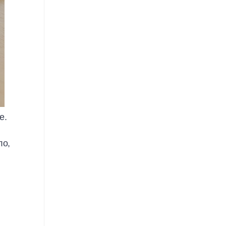
е.
ло,