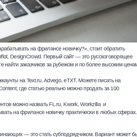
арабатывать на фрилансе новичку?»,
стоит обратить
flot
,
DesignCrowd
. Первый сайт — это русскоговорящее
е найти заказчиков за рубежом и по более высоким цена
аккаунты на
Text.ru
,
Advego,
eTXT
. Можете писать на
Content
, где статью реально можно продать за 100
ентов можно назвать
FL.ru
,
Kwork
,
Workzilla
и
ывать на фрилансе новичку
практически в любых сферах.
чинающих
— это стать субподрядчиком. Вариант может б