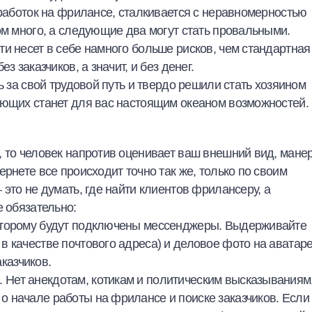
работок на фрилансе
, сталкивается с неравномерностью
ом много, а следующие два могут стать провальными.
и несет в себе намного больше рисков, чем стандартная
 заказчиков, а значит, и без денег.
ь за свой трудовой путь и твердо решили стать хозяином
ающих
станет для вас настоящим океаном возможностей.
, то человек напротив оценивает ваш внешний вид, мане
рнете все происходит точно так же, только по своим
 это не думать,
где найти клиентов фрилансеру
, а
е обязательно:
 которому будут подключены мессенджеры. Выдерживайте
 в качестве почтового адреса) и деловое фото на аватар
казчиков.
.
Нет анекдотам, котикам и политическим высказываниям
 о
начале работы на фрилансе
и поиске заказчиков. Если