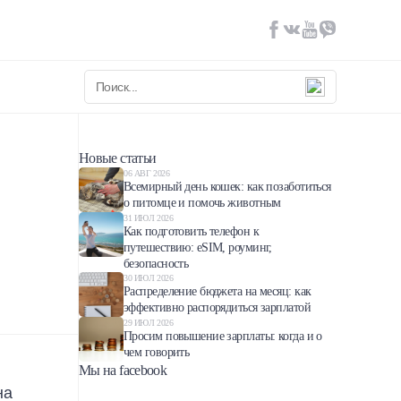
Новые статьи
06 АВГ 2026
Всемирный день кошек: как позаботиться
о питомце и помочь животным
31 ИЮЛ 2026
Как подготовить телефон к
путешествию: eSIM, роуминг,
безопасность
30 ИЮЛ 2026
Распределение бюджета на месяц: как
эффективно распорядиться зарплатой
29 ИЮЛ 2026
Просим повышение зарплаты: когда и о
чем говорить
Мы на facebook
на