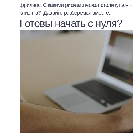
фриланс. С какими рисками может столкнуться 
Халва
клиента? Давайте разберемся вместе.
Готовы начать с нуля?
Онлайн-обменник
Премиальный сервис Prime Line
Мобильный банк MOBY
Потребительский кредит
Карта КАКТУС
Продукты для Бизнеса