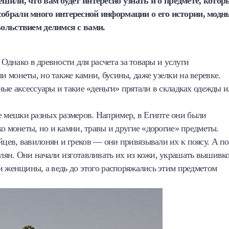
решили, что вам будет интересно узнать
и о предмете, котор
собрали много интересной информации о его истории, модн
ольствием делимся с вами.
 Однако в древности для расчета за товары и услуги
 монеты, но также камни, бусины, даже узелки на веревке.
ные аксессуары и такие «деньги» прятали в складках одежды 
 мешки разных размеров. Например, в Египте они были
о монеты, но и камни, травы и другие «дорогие» предметы.
цев, вавилонян и греков — они привязывали их к поясу. А по
лян. Они начали изготавливать их из кожи, украшать вышивко
и женщины, а ведь до этого распоряжались этим предметом