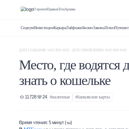
О проекте
Правила
Теги
Архивы
Социум
Инвестиции
Карьера
Лайфхаки
Бизнес
Законы
Техно
Путешес
ДАТА СОЗДАНИЯ: 14.01.2019 16:02 · ДАТА ОБНОВЛЕНИЯ: 14.01.2019 16:02
Место, где водятся д
знать о кошельке
11728
24
#наличные
#банковские карты
Время чтения:
5
минут (-ы)