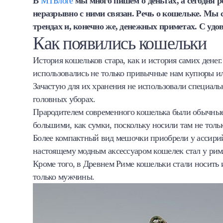
В
МТБлоге
мы много пишем о деньгах,
а сегодня 
Халва
неразрывно с ними связан. Речь о кошельке. Мы
трендах и, конечно же, денежных приметах.
С удов
Онлайн-обменник
Как появились кошельки
История кошельков стара, как и история самих денег.
Премиальный сервис Prime Line
использовались не только привычные нам купюры или
Мобильный банк MOBY
Зачастую для их хранения не использовали специаль
головных уборах.
Потребительский кредит
Прародителем современного кошелька были обычные
большими, как сумки, поскольку носили там не тольк
Карта КАКТУС
Более компактный вид мешочки приобрели у ассирий
настоящему модным аксессуаром кошелек стал у рим
Продукты для Бизнеса
Кроме того, в Древнем Риме кошельки стали носить 
только мужчины.