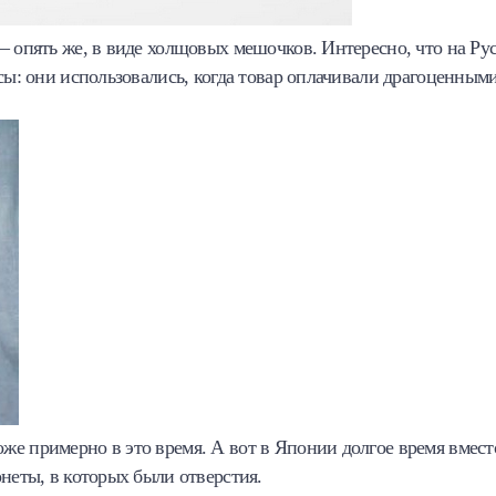
– опять же, в виде холщовых мешочков. Интересно, что на Ру
сы: они использовались, когда товар оплачивали драгоценным
же примерно в это время. А вот в Японии долгое время вмест
неты, в которых были отверстия.