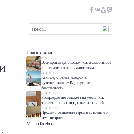
Новые статьи
06 АВГ 2026
и
Всемирный день кошек: как позаботиться
о питомце и помочь животным
31 ИЮЛ 2026
Как подготовить телефон к
путешествию: eSIM, роуминг,
безопасность
30 ИЮЛ 2026
Распределение бюджета на месяц: как
эффективно распорядиться зарплатой
29 ИЮЛ 2026
Просим повышение зарплаты: когда и о
чем говорить
Мы на facebook