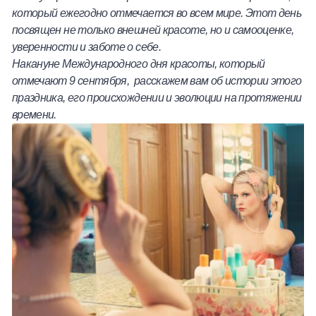
который ежегодно отмечается во всем мире. Этот день
Халва
посвящен не только внешней красоте, но и самооценке,
уверенности и заботе о себе.
Онлайн-обменник
Накануне Международного дня красоты, который
отмечают 9 сентября, расскажем вам об истории этого
Премиальный сервис Prime Line
праздника, его происхождении и эволюции на протяжении
времени.
Мобильный банк MOBY
Потребительский кредит
Карта КАКТУС
Продукты для Бизнеса