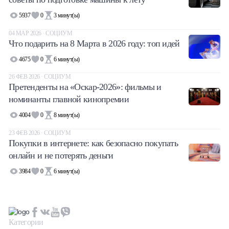
5937
0
3
минут(ы)
04 МАР 2026 · СОЦИУМ
Что подарить на 8 Марта в 2026 году: топ идей
4675
0
6
минут(ы)
26 ФЕВ 2026 · СОЦИУМ
Претенденты на «Оскар-2026»: фильмы и
номинанты главной кинопремии
4004
0
8
минут(ы)
23 ФЕВ 2026 · СОЦИУМ
Покупки в интернете: как безопасно покупать
онлайн и не потерять деньги
3984
0
6
минут(ы)
Категории