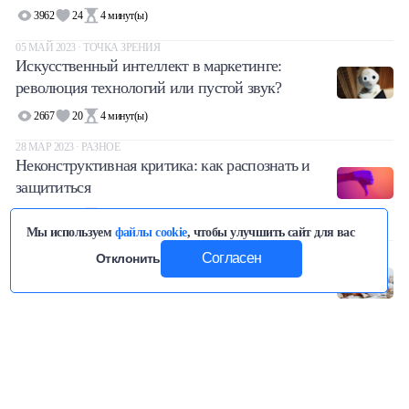
3962
24
4
минут(ы)
05 МАЙ 2023 · ТОЧКА ЗРЕНИЯ
Искусственный интеллект в маркетинге:
революция технологий или пустой звук?
2667
20
4
минут(ы)
28 МАР 2023 · РАЗНОЕ
Неконструктивная критика: как распознать и
защититься
9952
35
4
минут(ы)
Мы используем
файлы cookie
, чтобы улучшить сайт для вас
22 МАР 2023 · ТОЧКА ЗРЕНИЯ
Согласен
Отклонить
Зачем нужна финансовая грамотность и как ее
повысить?
23599
33
4
минут(ы)
Категории