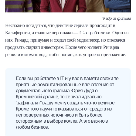
*Кадр из фильма
Несложно догадаться, что действие сериала происходит в
Калифорнии, а главные персонажи — IT-разработчики. Один из
них, Ричард, придумал и создал свой медиаплеер, но отказался
продавать стартап инвесторам. После чего коллеги Ричарда
решили взломать код, чтобы понять, как устроено приложение.
Если вы работаете в IT и у вас в памяти свежи те
приятные романтизированные впечатления от
документального фильма Юрия Дудя о
Кремниевой долине, то сериал идеально
“зафиналит” вашу мечту создать что-то великое.
Кроме того научит отказываться от средств из
непроверенных источников и быть более
осторожным в выборе коллег. А это важно в
любом бизнесе.