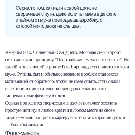
Сериал о том, как идти к своей цели, не
сворачивая с пути, даже если ты мама в декрете
и тайком от мужа преподаешь аэробику, о
которой никто даже не слышал.
Америка 80-х. Солнечный Сан-Диего. Молодая семья строит
свою жизнь по принципу “Папа работает, мама на хозяйстве”. Но
умной и энергичной героине Роуз Бирн надоело прятаться в тени
мужа. Рутина, быт и обильное заедание проблем становятся
мотивацией от обратного, чтобы не имея опыта, стать самой
известной и притягательной преподавательницей по
танцевальному фитнесу в штате.
Сериал понравится творческим людям и поможет осознать
простую истину: в любое время и в любом месте на своем
таланте можно построить карьеру и заработать хорошие деньги
— было бы желание.
Форс-мажоры