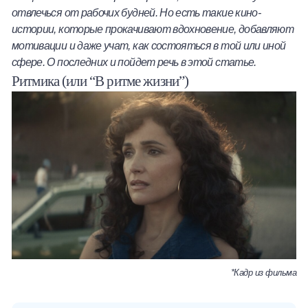
отвлечься от рабочих будней. Но есть такие кино-
Халва
истории, которые прокачивают вдохновение, добавляют
мотивации и даже учат, как состояться в той или иной
Онлайн-обменник
сфере. О последних и пойдет речь в этой статье.
Ритмика (или “В ритме жизни”)
Премиальный сервис Prime Line
Мобильный банк MOBY
Потребительский кредит
Карта КАКТУС
Продукты для Бизнеса
*Кадр из фильма