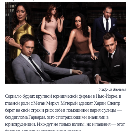
*Кадр из фильма
Сериал о буднях крупной юридической фирмы в Нью-Йорке, в
главной роли с Меган Маркл. Матерый адвокат Харви Спектр
берет на свой страх и риск себе в помощники парня с улицы —
без диплома Гарварда, зато с потрясающими знаниями в
юриспруденции. Их ждут не только взлеты, но и падения — этот