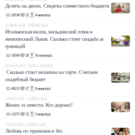
Делить на двоих. Секреты совместного бюджета
Халва
20538
22
4
минут(ы)
Онлайн-обменник
22 ИЮН 2018 · ЛАЙФХАКИ
Итальянская вилла, мальдивский пляж и
Премиальный сервис Prime Line
живописный Львов. Сколько стоит свадьба за
границей
Мобильный банк MOBY
18594
20
10
минут(ы)
02 МАЙ 2018 · ТОЧКА ЗРЕНИЯ
Потребительский кредит
Сколько стоит вишенка на торте. Считаем
свадебный бюджет
Карта КАКТУС
40213
27
9
минут(ы)
Продукты для Бизнеса
12 МАР 2018 · ЛАЙФХАКИ
Жених vs невеста. Кто дороже?
12375
25
3
минут(ы)
19 ФЕВ 2018 · ЛАЙФХАКИ
Любовь по правилам и без