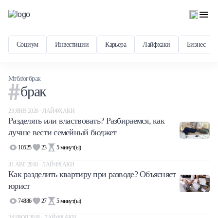
Социум
Инвестиции
Карьера
Лайфхаки
Бизнес
Мтблог
брак
брак
23 ЯНВ 2020 · ЛАЙФХАКИ
Разделять или властвовать? Разбираемся, как
лучше вести семейный бюджет
10525
23
5
минут(ы)
31 АВГ 2018 · ЛАЙФХАКИ
Как разделить квартиру при разводе? Объясняет
юрист
74886
27
5
минут(ы)
24 ИЮЛ 2018 · ЛАЙФХАКИ