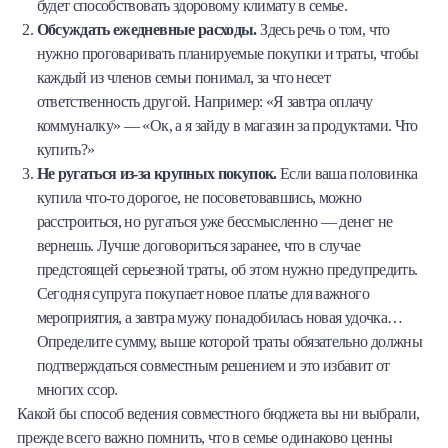
будет способствовать здоровому климату в семье.
Обсуждать ежедневные расходы.
Здесь речь о том, что
нужно проговаривать планируемые покупки и траты, чтобы
каждый из членов семьи понимал, за что несет
ответственность другой. Например: «Я завтра оплачу
коммуналку» — «Ок, а я зайду в магазин за продуктами. Что
купить?»
Не ругаться из-за крупных покупок.
Если ваша половинка
купила что-то дорогое, не посоветовавшись, можно
расстроиться, но ругаться уже бессмысленно — денег не
вернешь. Лучше договориться заранее, что в случае
предстоящей серьезной траты, об этом нужно предупредить.
Сегодня супруга покупает новое платье для важного
мероприятия, а завтра мужу понадобилась новая удочка…
Определите сумму, выше которой траты обязательно должны
подтверждаться совместным решением и это избавит от
многих ссор.
Какой бы способ ведения совместного бюджета вы ни выбрали,
прежде всего важно помнить, что в семье одинаково ценны