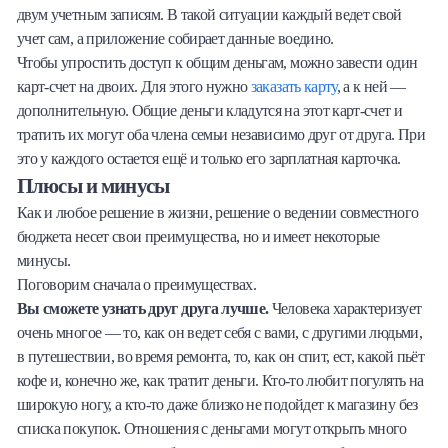
двум учетным записям. В такой ситуации каждый ведет свой
учет сам, а приложение собирает данные воедино.
Чтобы упростить доступ к общим деньгам, можно завести один
карт-счет на двоих. Для этого нужно
заказать карту
, а к ней —
дополнительную. Общие деньги кладутся на этот карт-счет и
тратить их могут оба члена семьи независимо друг от друга. При
это у каждого остается ещё и только его зарплатная карточка.
Плюсы и минусы
Как и любое решение в жизни, решение о ведении совместного
бюджета несет свои преимущества, но и имеет некоторые
минусы.
Поговорим сначала о преимуществах.
Вы сможете узнать друг друга лучше.
Человека характеризует
очень многое — то, как он ведет себя с вами, с другими людьми,
в путешествии, во время ремонта, то, как он спит, ест, какой пьёт
кофе и, конечно же, как тратит деньги. Кто-то любит погулять на
широкую ногу, а кто-то даже близко не подойдет к магазину без
списка покупок. Отношения с деньгами могут открыть много