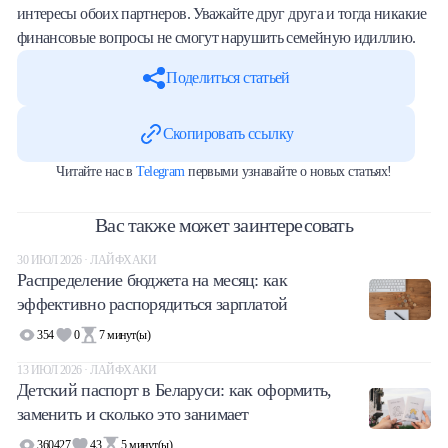
интересы обоих партнеров. Уважайте друг друга и тогда никакие
финансовые вопросы не смогут нарушить семейную идиллию.
Поделиться статьей
Скопировать ссылку
Читайте нас в
Telegram
первыми узнавайте о новых статьях!
Вас также может заинтересовать
30 ИЮЛ 2026 · ЛАЙФХАКИ
Распределение бюджета на месяц: как
эффективно распорядиться зарплатой
354
0
7
минут(ы)
13 ИЮЛ 2026 · ЛАЙФХАКИ
Детский паспорт в Беларуси: как оформить,
заменить и сколько это занимает
360427
43
5
минут(ы)