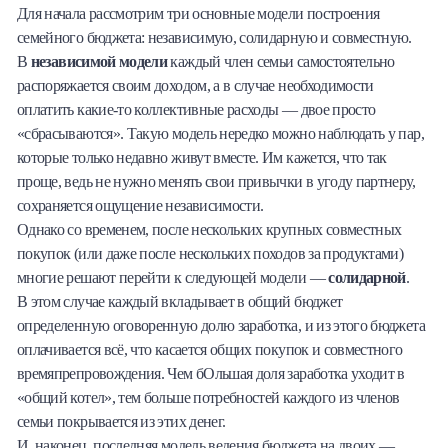
Для начала рассмотрим три основные модели построения
семейного бюджета: независимую, солидарную и совместную.
В
независимой модели
каждый член семьи самостоятельно
распоряжается своим доходом, а в случае необходимости
оплатить какие-то коллективные расходы — двое просто
«сбрасываются». Такую модель нередко можно наблюдать у пар,
которые только недавно живут вместе. Им кажется, что так
проще, ведь не нужно менять свои привычки в угоду партнеру,
сохраняется ощущение независимости.
Однако со временем, после нескольких крупных совместных
покупок (или даже после нескольких походов за продуктами)
многие решают перейти к следующей модели —
солидарной
.
В этом случае каждый вкладывает в общий бюджет
определенную оговоренную долю заработка, и из этого бюджета
оплачивается всё, что касается общих покупок и совместного
времяпрепровождения. Чем бОльшая доля заработка уходит в
«общий котел», тем больше потребностей каждого из членов
семьи покрывается из этих денег.
И, наконец, последняя модель ведения бюджета на двоих —