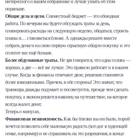
интересного о вашем избраннике и лучше узнать об этом
пораньше.
Общие дела и цели.
Совместный бюджет — это обоюдная
работа. По вечерам вы будете обсуждать траты за день,
планировать расходы на следующую неделю, общаться, строить
планы и… становиться ближе. А однажды решите вместе
собрать деньги на свою первую серьезную общую покупку и это
сплотит вас ещё больше.
Более обдуманные траты.
Не зря говорится, что одна голова —
хорошо, а две — всё же лучше. Это правило работает и в нашем
случае. Когда за финансы отвечают двое, решения становятся
более взвешенными. Причем, в обе стороны! Это значит, что
транжира дважды подумает и посоветуется, прежде чем сделать
покупку, а эконом решится наконец на путешествие, на которое
всегда жалел денег.
Теперь о минусах.
Финансовая независимость.
Как бы близки вы ни были, порой
хочется позволить себе маленькую радость (хот-дог в худеющей
семье, например) и не спрашивать на это разрешения, в конце