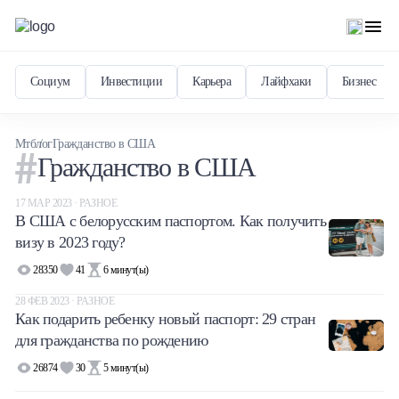
Социум
Инвестиции
Карьера
Лайфхаки
Бизнес
Мтблог
Гражданство в США
Гражданство в США
17 МАР 2023 · РАЗНОЕ
В США с белорусским паспортом. Как получить
визу в 2023 году?
28350
41
6
минут(ы)
28 ФЕВ 2023 · РАЗНОЕ
Как подарить ребенку новый паспорт: 29 стран
для гражданства по рождению
26874
30
5
минут(ы)