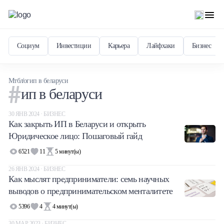
Социум
Инвестиции
Карьера
Лайфхаки
Бизнес
Мтблог
ип в беларуси
ип в беларуси
30 ЯНВ 2024 · БИЗНЕС
Как закрыть ИП в Беларуси и открыть
Юридическое лицо: Пошаговый гайд
6521
11
5
минут(ы)
26 ЯНВ 2024 · БИЗНЕС
Как мыслят предприниматели: семь научных
выводов о предпринимательском менталитете
5396
4
4
минут(ы)
30 МАР 2023 · БИЗНЕС