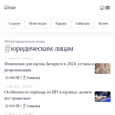
Социум
Инвестиции
Карьера
Лайфхаки
Бизнес
Мтблог
юридическим лицам
юридическим лицам
17 СЕН 2024 · БИЗНЕС
Изменения для юрлиц Беларуси в 2024: уставы и
реорганизация
6182
3
6
минут(ы)
14 АВГ 2024 · БИЗНЕС
Особенности перехода из ИП в юрлицо: делаем
все правильно
8131
1
6
минут(ы)
10 ИЮЛ 2024 · БИЗНЕС