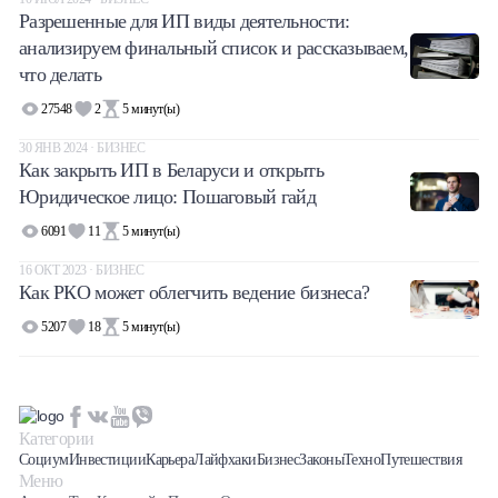
Разрешенные для ИП виды деятельности:
Халва
анализируем финальный список и рассказываем,
что делать
Онлайн-обменник
27548
2
5
минут(ы)
Премиальный сервис Prime Line
30 ЯНВ 2024 · БИЗНЕС
Как закрыть ИП в Беларуси и открыть
Мобильный банк MOBY
Юридическое лицо: Пошаговый гайд
6091
11
5
минут(ы)
Потребительский кредит
16 ОКТ 2023 · БИЗНЕС
Как РКО может облегчить ведение бизнеса?
Карта КАКТУС
5207
18
5
минут(ы)
Продукты для Бизнеса
Категории
Социум
Инвестиции
Карьера
Лайфхаки
Бизнес
Законы
Техно
Путешествия
Меню