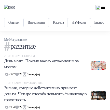
Социум
Инвестиции
Карьера
Лайфхаки
Бизнес
Мтблог
развитие
развитие
20 ИЮЛ 2023 · СОЦИУМ
День мозга. Почему важно «ухаживать» за
мозгом
4727
23
3
минут(ы)
10 ИЮН 2019 · ОБРАЗОВАНИЕ
Знания, которые действительно приносят
деньги. Четыре способа повысить финансовую
грамотность
7284
22
3
минут(ы)