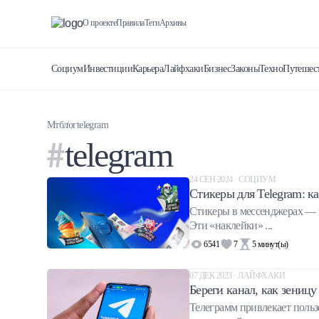
О проекте
Правила
Теги
Архивы
Социум
Инвестиции
Карьера
Лайфхаки
Бизнес
Законы
Техно
Путешес
Мтблог
telegram
telegram
24 СЕН 2024 · СОЦИУМ
Стикеры для Telegram: ка
Стикеры в мессенджерах — э
Эти «наклейки» ...
6541
7
5
минут(ы)
07 ДЕК 2023 · ЛАЙФХАКИ
Береги канал, как зеницу
Телеграмм привлекает польз