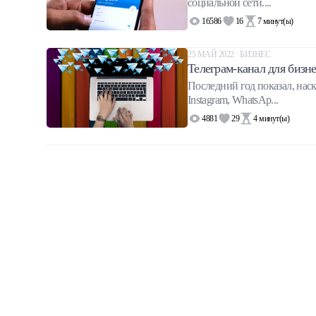
социальной сети....
Халва
16586
16
7
минут(ы)
Онлайн-обменник
25 МАЙ 2022 · БИЗНЕС
Телеграм-канал для бизнес
Премиальный сервис Prime Line
Последний год показал, нас
Instagram, WhatsAp...
4881
29
4
минут(ы)
Мобильный банк MOBY
Потребительский кредит
Карта КАКТУС
Продукты для Бизнеса