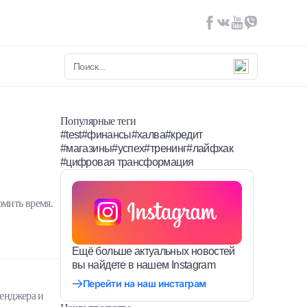
Популярные теги
#test
#финансы
#халва
#кредит
#магазины
#успех
#тренинг
#лайфхак
#цифровая трансформация
омить время.
Ещё больше актуальных новостей
вы найдете в нашем Instagram
Перейти на наш инстаграм
сенджера и