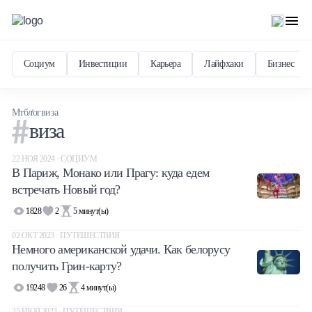
Социум
Инвестиции
Карьера
Лайфхаки
Бизнес
Мтблог
виза
виза
22 НОЯ 2024 · СОЦИУМ
В Париж, Монако или Прагу: куда едем
встречать Новый год?
1828
2
5
минут(ы)
02 ОКТ 2023 · ПУТЕШЕСТВИЯ
Немного американской удачи. Как белорусу
получить Грин-карту?
19248
26
4
минут(ы)
25 ИЮЛ 2023 · ПУТЕШЕСТВИЯ