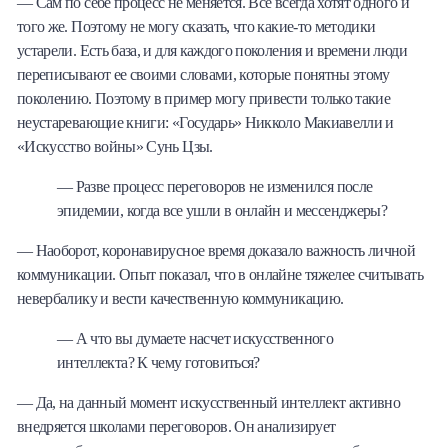
— Сам по себе процесс не меняется. Все всегда хотят одного и
того же. Поэтому не могу сказать, что какие-то методики
устарели. Есть база, и для каждого поколения и времени люди
переписывают ее своими словами, которые понятны этому
поколению. Поэтому в пример могу привести только такие
неустаревающие книги: «Государь» Никколо Макиавелли и
«Искусство войны» Сунь Цзы.
— Разве процесс переговоров не изменился после
эпидемии, когда все ушли в онлайн и мессенджеры?
— Наоборот, коронавирусное время доказало важность личной
коммуникации. Опыт показал, что в онлайне тяжелее считывать
невербалику и вести качественную коммуникацию.
— А что вы думаете насчет искусственного
интеллекта? К чему готовиться?
— Да, на данный момент искусственный интеллект активно
внедряется школами переговоров. Он анализирует