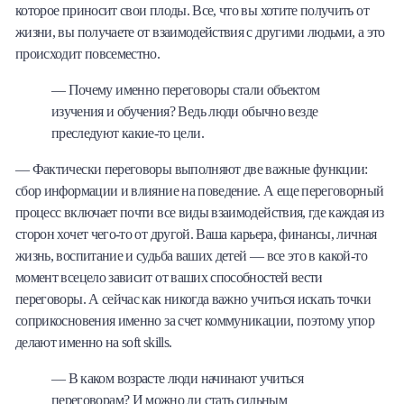
которое приносит свои плоды. Все, что вы хотите получить от
жизни, вы получаете от взаимодействия с другими людьми, а это
происходит повсеместно.
— Почему именно переговоры стали объектом
изучения и обучения? Ведь люди обычно везде
преследуют какие-то цели.
— Фактически переговоры выполняют две важные функции:
сбор информации и влияние на поведение. А еще переговорный
процесс включает почти все виды взаимодействия, где каждая из
сторон хочет чего-то от другой. Ваша карьера, финансы, личная
жизнь, воспитание и судьба ваших детей — все это в какой-то
момент всецело зависит от ваших способностей вести
переговоры. А сейчас как никогда важно учиться искать точки
соприкосновения именно за счет коммуникации, поэтому упор
делают именно на soft skills.
— В каком возрасте люди начинают учиться
переговорам? И можно ли стать сильным