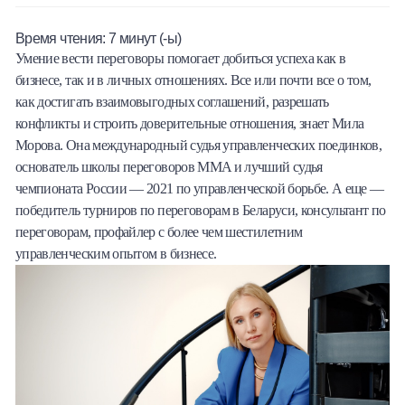
Халва
Время чтения:
7
минут (-ы)
Умение вести переговоры помогает добиться успеха как в
Онлайн-обменник
бизнесе, так и в личных отношениях. Все или почти все о том,
как достигать взаимовыгодных соглашений, разрешать
Премиальный сервис Prime Line
конфликты и строить доверительные отношения, знает Мила
Морова. Она международный судья управленческих поединков,
Мобильный банк MOBY
основатель школы переговоров MMA и лучший судья
чемпионата России — 2021 по управленческой борьбе. А еще —
Потребительский кредит
победитель турниров по переговорам в Беларуси, консультант по
переговорам, профайлер с более чем шестилетним
Карта КАКТУС
управленческим опытом в бизнесе.
Продукты для Бизнеса