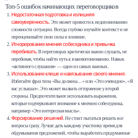
Топ-5 ошибок начинающих переговорщиков
Недостаточная подготовка и излишняя
самоуверенность.
Это может привести к недопониманию
сложности ситуации. Всегда глубоко изучайте контекст и не
переоценивайте свои силы и влияние.
Игнорирование мнения собеседника и привычка
перебивать.
В переговорах критически важно слушать, не
перебивая, чтобы найти путь к взаимопониманию. Навык
«активного слушания» — один из самых важных.
Использование клише и навязывание своего мнения.
Избегайте фраз типа «Вы должны…» или «Это очевидно», «Я
вас услышал». Это может вызвать отторжение у второй
стороны. Предпочтительнее использовать выражения,
которые подчеркивают внимание к мнению собеседника,
например «Это интересная мысль».
Форсирование решений.
Не стоит пытаться решить все
вопросы сразу. Лучше дать каждому участнику время для
обдумывания предложений, чтобы выработать продуманные