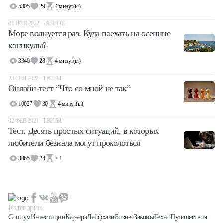
5305
29
4
минут(ы)
01 НОЯ 2022 · РАЗНОЕ
Море волнуется раз. Куда поехать на осенние
каникулы?
3340
28
4
минут(ы)
23 СЕН 2022 · ТЕСТЫ
Онлайн-тест “Что со мной не так”
10027
30
4
минут(ы)
02 ФЕВ 2021 · ТЕСТЫ
Тест. Десять простых ситуаций, в которых
любители безнала могут проколоться
3865
24
< 1
Категории
Социум
Инвестиции
Карьера
Лайфхаки
Бизнес
Законы
Техно
Путешествия