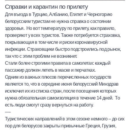
Справки и карантин по прилету
Для въезда в Турцию, Албанию, Египет и Черногорию
белорусским туристам не нужна справка о состоянии
здоровья. Но вот температуру по прилету, как правило,
проверяют у всех туристов. Также потребуется страховка,
покрывающая в том числе и риски коронавирусной
инфекции. Страховщики быстро подстроились под рынок,
так что с этим проблем не возникнет.
Стали более строгими правила в самолетах: каждый
пассажир должен лететь в маске и перчатках.
Одним из важных плюсов перечисленных государств
является то, что в середине июня белорусский Минздрав
исключил их из списка стран, после посещения которых
нужна обязательная самоизоляция в течение 14 дней. То
есть люди смогут сразу вернуться на работу.
—-
Туристических направлений в этом сезоне немного – до сих
пор для белорусов закрыты привычные Греция, Грузия,