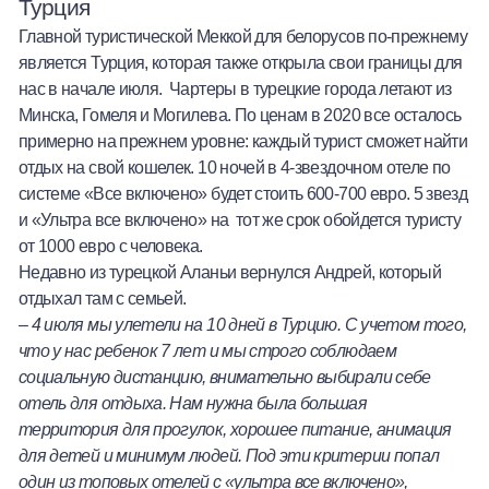
Турция
Главной туристической Меккой для белорусов по-прежнему
является Турция, которая также открыла свои границы для
нас в начале июля. Чартеры в турецкие города летают из
Минска, Гомеля и Могилева. По ценам в 2020 все осталось
примерно на прежнем уровне: каждый турист сможет найти
отдых на свой кошелек.
10 ночей
в 4-звездочном отеле по
системе «Все включено» будет стоить 600-700 евро.
5 звезд
и «Ультра все включено»
на тот же срок обойдется туристу
от 1000 евро с человека.
Недавно из турецкой Аланьи вернулся Андрей, который
отдыхал там с семьей.
–
4 июля мы улетели на 10 дней в Турцию. С учетом того,
что у нас ребенок 7 лет и мы строго соблюдаем
социальную дистанцию, внимательно выбирали себе
отель для отдыха. Нам нужна была большая
территория для прогулок, хорошее питание, анимация
для детей и минимум людей. Под эти критерии попал
один из топовых отелей с «ультра все включено»,