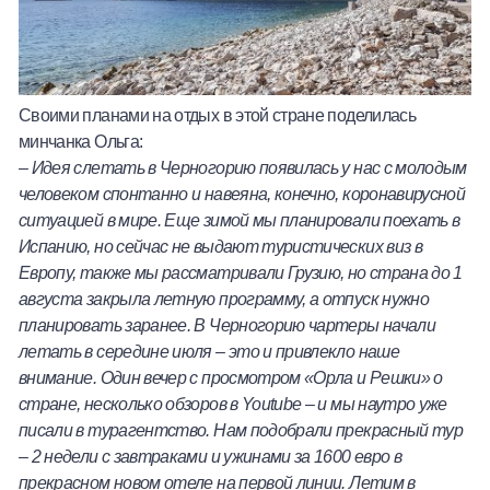
Своими планами на отдых в этой стране поделилась
минчанка Ольга:
–
Идея слетать в Черногорию появилась у нас с молодым
человеком спонтанно и навеяна, конечно, коронавирусной
ситуацией в мире. Еще зимой мы планировали поехать в
Испанию, но сейчас не выдают туристических виз в
Европу, также мы рассматривали Грузию, но страна до 1
августа закрыла летную программу, а отпуск нужно
планировать заранее. В Черногорию чартеры начали
летать в середине июля – это и привлекло наше
внимание. Один вечер с просмотром «Орла и Решки» о
стране, несколько обзоров в Youtube
–
и мы наутро уже
писали в турагентство. Нам подобрали прекрасный тур
– 2 недели с завтраками и ужинами за 1600 евро в
прекрасном новом отеле на первой линии. Летим в