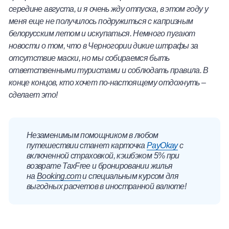
середине августа, и я очень жду отпуска, в этом году у
меня еще не получилось подружиться с капризным
белорусским летом и искупаться. Немного пугают
новости о том, что в Черногории дикие штрафы за
отсутствие маски, но мы собираемся быть
ответственными туристами и соблюдать правила. В
конце концов, кто хочет по-настоящему отдохнуть –
сделает это!
Незаменимым помощником в любом
путешествии станет карточка
PayOkay
с
включенной страховкой, кэшбэком 5% при
возврате TaxFree и бронировании жилья
на
Booking.com
и специальным курсом для
выгодных расчетов в иностранной валюте!