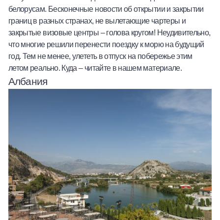
белорусам. Бесконечные новости об открытии и закрытии
Халва
границ в разных странах, не вылетающие чартеры и
закрытые визовые центры – голова кругом! Неудивительно,
Онлайн-обменник
что многие решили перенести поездку к морю на будущий
год. Тем не менее, улететь в отпуск на побережье этим
Премиальный сервис Prime Line
летом реально. Куда – читайте в нашем материале.
Албания
Мобильный банк MOBY
Потребительский кредит
Карта КАКТУС
Продукты для Бизнеса