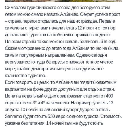
Символом туристического сезона для белорусов этим
летом можно смело назвать Албанию. Секрет успеха прост
– страна первая открылась для наших граждан. Первые
самолеты с туристами начали летать 12 июня и с тех пор
доставляют туристов на побережье трижды в неделю.
Плюсом страны
также можно назвать безвизовый въезд.
Скажем откровенно: до этого года Албания точно не была
самым популярным направлением. Однако сегодня
вернувшиеся оттуда белорусы отмечают теплое чистое
море, крайне демократичные цены на еду и малое
количество туристов.
Если говорить о ценах, то Албания выглядит бюджетным
вариантом на фоне других доступных для отдыха стран.
Цена на недельный отдых с завтраками стартует от 400
евро в отелях 3* и 4* на человека. Например,
улететь
13
августа 10 ночей на албанский курорт Дуррес в отель
Sanremo будет стоить 530 евро с одного туриста. Стоимость
указана без питания.
14 ночей
там же будут стоить