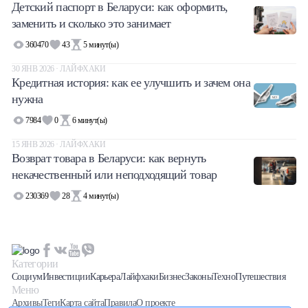
Детский паспорт в Беларуси: как оформить,
заменить и сколько это занимает
360470
43
5
минут(ы)
30 ЯНВ 2026 · ЛАЙФХАКИ
Кредитная история: как ее улучшить и зачем она
нужна
7984
0
6
минут(ы)
15 ЯНВ 2026 · ЛАЙФХАКИ
Возврат товара в Беларуси: как вернуть
некачественный или неподходящий товар
230369
28
4
минут(ы)
Категории
Социум
Инвестиции
Карьера
Лайфхаки
Бизнес
Законы
Техно
Путешествия
Меню
Архивы
Теги
Карта сайта
Правила
О проекте