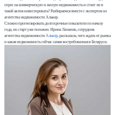
спрос на коммерческую и жилую недвижимость и стоит ли в
Халва
такой актив инвестировать? Разбираемся вместе с экспертом из
агентства недвижимости Алькор.
Онлайн-обменник
Сложно прогнозировать долгосрочные показатели по началу
года, но старт уже положен. Ирина Лапаник, сотрудник
Премиальный сервис Prime Line
агентства недвижимости
Алькор
, рассказала, чего ждать от рынка
и какая недвижимость сейчас самая востребованная в Беларуси.
Мобильный банк MOBY
Потребительский кредит
Карта КАКТУС
Продукты для Бизнеса