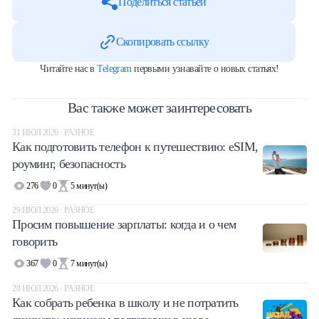
Поделиться статьей
Скопировать ссылку
Читайте нас в
Telegram
первыми узнавайте о новых статьях!
Вас также может заинтересовать
31 ИЮЛ 2026 · РАЗНОЕ
Как подготовить телефон к путешествию: eSIM,
роуминг, безопасность
276
0
5
минут(ы)
29 ИЮЛ 2026 · РАЗНОЕ
Просим повышение зарплаты: когда и о чем
говорить
367
0
7
минут(ы)
28 ИЮЛ 2026 · РАЗНОЕ
Как собрать ребенка в школу и не потратить