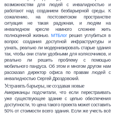
возможностям для людей с инвалидностью и
Халва
работают над созданием безбарьерной среды. К
сожалению, на постсоветском пространстве
Онлайн-обменник
ситуация не такая радужная, и людям на
инвалидном кресле намного сложнее жить
Премиальный сервис Prime Line
полноценной жизнью.
МТБлог
решил углубиться в
вопрос создания доступной инфраструктуры и
Мобильный банк MOBY
узнать, реально ли модернизировать старые здания
так, чтобы они стали удобными для колясочников, и
Потребительский кредит
реально ли решить проблему с помощью
мобильного пандуса. Об этом и многом другом нам
Карта КАКТУС
рассказал директор офиса по правам людей с
инвалидностью Сергей Дроздовский.
Продукты для Бизнеса
Устранять барьеры, не создавая новые
Американцы подсчитали, что если перестраивать
уже существующее здание с целью обеспечения
доступности, то цена такого проекта может составить
50% от стоимости всего здания. Если же учесть всё