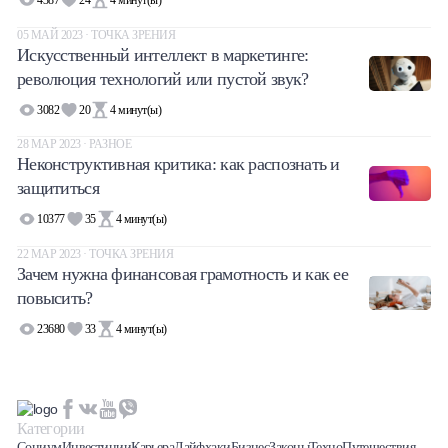
05 МАЙ 2023 · ТОЧКА ЗРЕНИЯ
Искусственный интеллект в маркетинге:
революция технологий или пустой звук?
3082
20
4
минут(ы)
28 МАР 2023 · РАЗНОЕ
Неконструктивная критика: как распознать и
защититься
10377
35
4
минут(ы)
22 МАР 2023 · ТОЧКА ЗРЕНИЯ
Зачем нужна финансовая грамотность и как ее
повысить?
23680
33
4
минут(ы)
Категории
Социум
Инвестиции
Карьера
Лайфхаки
Бизнес
Законы
Техно
Путешествия