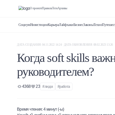
О проекте
Правила
Теги
Архивы
Социум
Инвестиции
Карьера
Лайфхаки
Бизнес
Законы
Техно
Путешес
ДАТА СОЗДАНИЯ: 04.11.2022 14:24 · ДАТА ОБНОВЛЕНИЯ: 08.02.2023 13:26
Когда soft skills ва
руководителем?
4368
23
#люди
#работа
Время чтения:
4
минут (-ы)