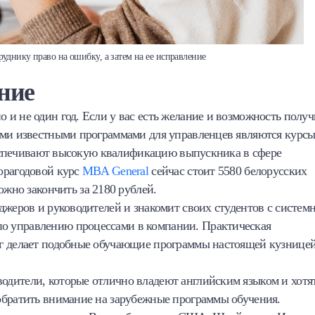
уднику право на ошибку, а затем на ее исправление
ние
и не один год. Если у вас есть желание и возможность получ
ыми известными программами для управленцев являются курс
обеспечивают высокую квалификацию выпускника в сфере
орагодовой курс
MBA General
сейчас стоит 5580 белорусских
ожно закончить за 2180 рублей.
джеров и руководителей и знакомит своих студентов с систем
о управлению процессами в компании. Практическая
нг делает подобные обучающие программы настоящей кузнице
дители, которые отлично владеют английским языком и хотя
обратить внимание на зарубежные программы обучения.