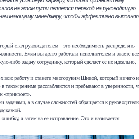
елать успешную карьеру, которая принесет ему
апов на этом пути является переход на руководящую
ь начинающему менеджеру, чтобы эффективно выполня
оторый стал руководителем – это необходимость распределять
язанности. Емли вы долго работали исполнителем и знаете все
кую-либо задачу сотруднику, который сделает ее не идеально,
сех всю работу и станете многоруким Шивой, который ничего н
ые в таком режиме расслабляются и пребывают в уверенности, ч
ик «прикроет».
ми задачами, а в случае сложностей обращается к руководител
дсказкой.
ошибку, а затем на ее исправление. Это и называется