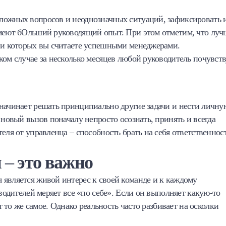
ложных вопросов и неоднозначных ситуаций, зафиксировать 
имеют бОльший руководящий опыт. При этом отметим, что луч
к и которых вы считаете успешными менеджерами.
ком случае за несколько месяцев любой руководитель почувств
 начинает решать принципиально другие задачи и нести личну
 новый вызов поначалу непросто осознать, принять и всегда
еля от управленца – способность брать на себя ответственнос
и
–
это важно
 является живой интерес к своей команде и к каждому
оводителей меряет все «по себе». Если он выполняет какую-то
т то же самое. Однако реальность часто разбивает на осколки