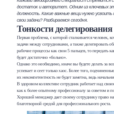
Каждый амбициозный специалист стремится сд
Халва
достаток и авторитет. Одним из ключевых эт
должность. Какие важные вещи нужно усвоит
Онлайн-обменник
свои задачи? Разбираемся сегодня.
Тонкости делегирования
Премиальный сервис Prime Line
Первая проблема, с которой сталкивается человек, к
Мобильный банк MOBY
задачи между сотрудниками, а также делегировать об
рабочие процессы как свои 5 пальцев, то передать ка
Потребительский кредит
будет достаточно «больно».
Однако это необходимо, иначе вы будете делать за в
Карта КАКТУС
успевает и сеет только хаос. Более того, подчиненн
их некомпетентность не будет заметна, ведь начальн
Продукты для Бизнеса
В здоровом коллективе сотрудник работает над свои
как к более опытному профессионалу за советом и по
Хороший менеджер дает своему сотруднику право на 
благотворной средой для профессионального роста.