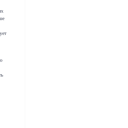
их
ше
ует
ю
ть