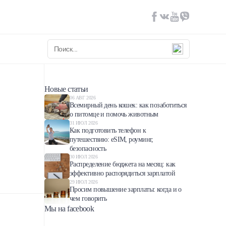
Новые статьи
06 АВГ 2026
Всемирный день кошек: как позаботиться
о питомце и помочь животным
31 ИЮЛ 2026
Как подготовить телефон к
путешествию: eSIM, роуминг,
безопасность
30 ИЮЛ 2026
Распределение бюджета на месяц: как
эффективно распорядиться зарплатой
29 ИЮЛ 2026
Просим повышение зарплаты: когда и о
чем говорить
Мы на facebook