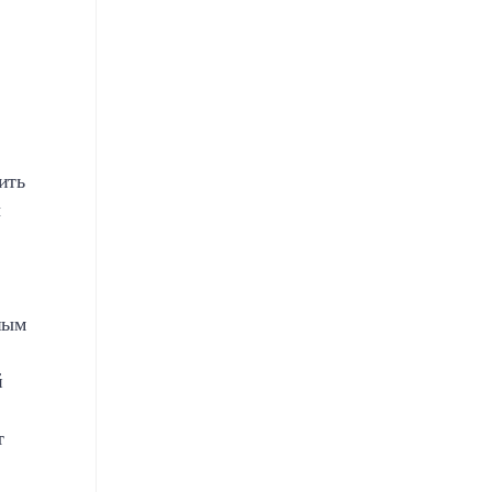
ить
ы
ным
й
т