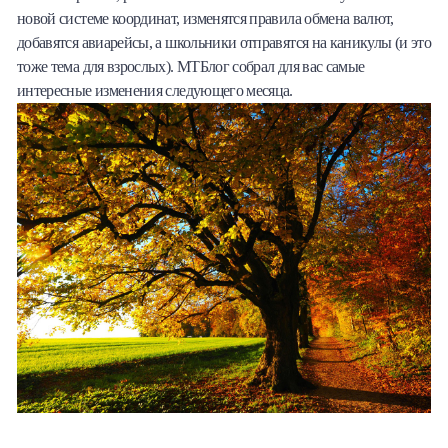
новой системе координат, изменятся правила обмена валют,
Халва
добавятся авиарейсы, а школьники отправятся на каникулы (и это
тоже тема для взрослых). МТБлог собрал для вас самые
Онлайн-обменник
интересные изменения следующего месяца.
Премиальный сервис Prime Line
Мобильный банк MOBY
Потребительский кредит
Карта КАКТУС
Продукты для Бизнеса