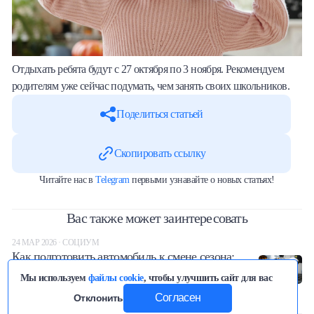
Отдыхать ребята будут с 27 октября по 3 ноября. Рекомендуем
родителям уже сейчас подумать, чем занять своих школьников.
Поделиться статьей
Скопировать ссылку
Читайте нас в
Telegram
первыми узнавайте о новых статьях!
Вас также может заинтересовать
24 МАР 2026 · СОЦИУМ
Как подготовить автомобиль к смене сезона:
советы по подготовке машины к лету
Мы используем
файлы cookie
, чтобы улучшить сайт для вас
6375
0
3
минут(ы)
Согласен
Отклонить