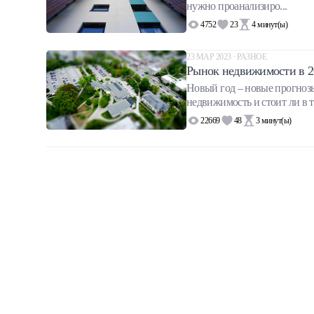
нужно проанализиро...
Халва
4752
23
4
минут(ы)
Онлайн-обменник
23 МАР 2023 · РАЗНОЕ
Рынок недвижимости в 20
Премиальный сервис Prime Line
Новый год – новые прогноз
недвижимость и стоит ли в та
Мобильный банк MOBY
22669
48
3
минут(ы)
Потребительский кредит
Карта КАКТУС
Продукты для Бизнеса