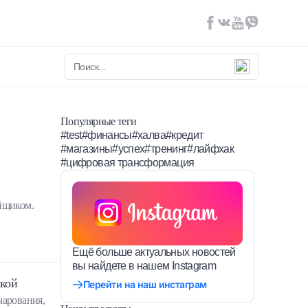
Популярные теги
#test
#финансы
#халва
#кредит
#магазины
#успех
#тренинг
#лайфхак
#цифровая трансформация
йщиком.
Ещё больше актуальных новостей
вы найдете в нашем Instagram
чкой
Перейти на наш инстаграм
чарования,