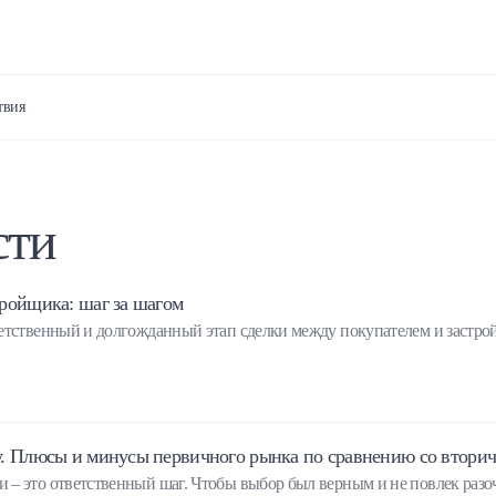
твия
сти
ройщика: шаг за шагом
етственный и долгожданный этап сделки между покупателем и застро
у. Плюсы и минусы первичного рынка по сравнению со втори
– это ответственный шаг. Чтобы выбор был верным и не повлек разо