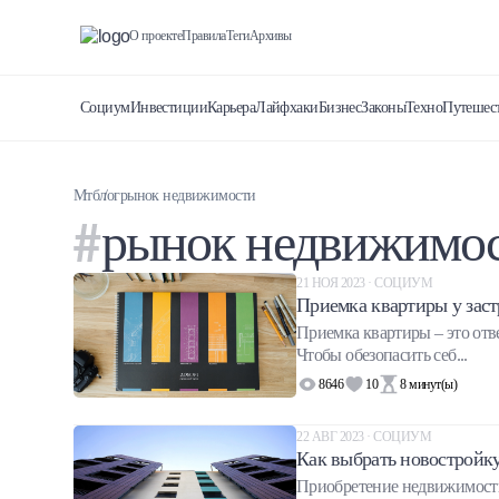
О проекте
Правила
Теги
Архивы
Социум
Инвестиции
Карьера
Лайфхаки
Бизнес
Законы
Техно
Путешес
Мтблог
рынок недвижимости
рынок недвижимо
21 НОЯ 2023 · СОЦИУМ
Приемка квартиры у заст
Приемка квартиры – это отв
Чтобы обезопасить себ...
8646
10
8
минут(ы)
22 АВГ 2023 · СОЦИУМ
Как выбрать новостройк
Приобретение недвижимости 