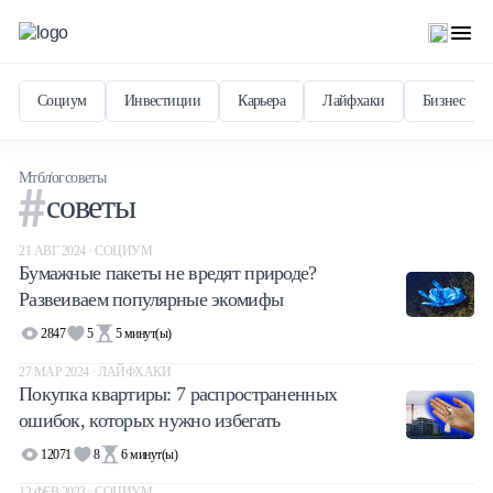
Социум
Инвестиции
Карьера
Лайфхаки
Бизнес
Мтблог
советы
советы
21 АВГ 2024 · СОЦИУМ
Бумажные пакеты не вредят природе?
Развеиваем популярные экомифы
2847
5
5
минут(ы)
27 МАР 2024 · ЛАЙФХАКИ
Покупка квартиры: 7 распространенных
ошибок, которых нужно избегать
12071
8
6
минут(ы)
12 ФЕВ 2023 · СОЦИУМ