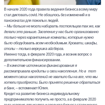
В начале 2020 года правила ведения бизнеса всему миру
стал диктовать covid. Не обошлось без изменений и в
пансионатах для пожилых людей.
–
Мы больше не могли набирать постояльцев так же, как
делали это раньше. Заселение у нас было организованно
только через карантинные комнаты, которые нужно
было оборудовать всем необходимым. Кровати, шкафы,
столы
–
только верхушка айсберга.
Именно тогда, в феврале 2020 года, и возник вопрос о
дополнительном финансировании.
–
В качестве источников финансирования я
рассматривала кредиты и свои накопления. Но в тот
момент своих накоплений не хватило бы на все, что мы
хотели приобрести. Было принято решение обратиться
в банк
, – вспоминает Юлия.
Кредит на развитие бизнеса индивидуальному
предпринимателю получить не просто, а в феврале 2020
года условия для малого и среднего бизнеса стали менее