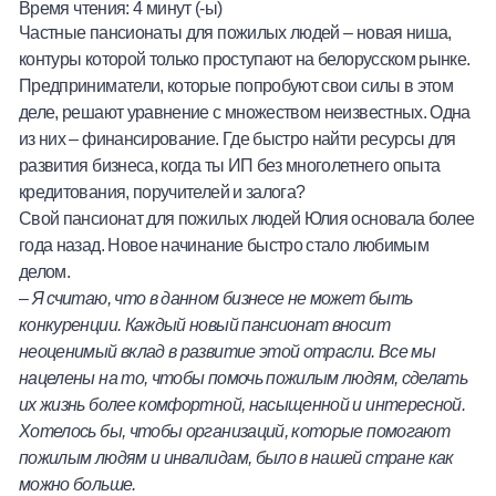
Время чтения:
4
минут (-ы)
Халва
Частные пансионаты для пожилых людей – новая ниша,
контуры которой только проступают на белорусском рынке.
Онлайн-обменник
Предприниматели, которые попробуют свои силы в этом
деле, решают уравнение с множеством неизвестных. Одна
Премиальный сервис Prime Line
из них – финансирование. Где быстро найти ресурсы для
развития бизнеса, когда ты ИП без многолетнего опыта
кредитования, поручителей и залога?
Мобильный банк MOBY
Свой пансионат для пожилых людей Юлия основала более
года назад. Новое начинание быстро стало любимым
Потребительский кредит
делом.
–
Я считаю, что в данном бизнесе не может быть
Карта КАКТУС
конкуренции. Каждый новый пансионат вносит
неоценимый вклад в развитие этой отрасли. Все мы
Продукты для Бизнеса
нацелены на то, чтобы помочь пожилым людям, сделать
их жизнь более комфортной, насыщенной и интересной.
Хотелось бы, чтобы организаций, которые помогают
пожилым людям и инвалидам, было в нашей стране как
можно больше.