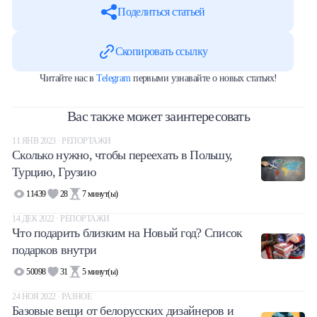
Поделиться статьей
Скопировать ссылку
Читайте нас в
Telegram
первыми узнавайте о новых статьях!
Вас также может заинтересовать
11 ЯНВ 2023 · РЕПОРТАЖИ
Сколько нужно, чтобы переехать в Польшу,
Турцию, Грузию
11439
28
7
минут(ы)
14 ДЕК 2022 · РЕПОРТАЖИ
Что подарить близким на Новый год? Список
подарков внутри
50098
31
5
минут(ы)
24 НОЯ 2022 · РАЗНОЕ
Базовые вещи от белорусских дизайнеров и