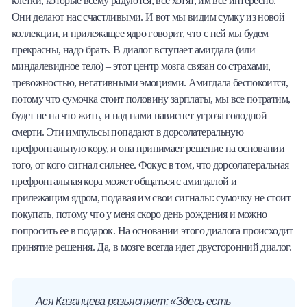
клетки, которые всему радуются, все хотят, им все интересно.
Они делают нас счастливыми. И вот мы видим сумку из новой
коллекции, и прилежащее ядро говорит, что с ней мы будем
прекрасны, надо брать. В диалог вступает амигдала (или
миндалевидное тело) – этот центр мозга связан со страхами,
тревожностью, негативными эмоциями. Амигдала беспокоится,
потому что сумочка стоит половину зарплаты, мы все потратим,
будет не на что жить, и над нами нависнет угроза голодной
смерти. Эти импульсы попадают в дорсолатеральную
префронтальную кору, и она принимает решение на основании
того, от кого сигнал сильнее. Фокус в том, что дорсолатеральная
префронтальная кора может общаться с амигдалой и
прилежащим ядром, подавая им свои сигналы: сумочку не стоит
покупать, потому что у меня скоро день рождения и можно
попросить ее в подарок. На основании этого диалога происходит
принятие решения. Да, в мозге всегда идет двусторонний диалог.
Ася Казанцева разъясняет: «Здесь есть