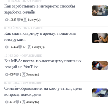
19 ЯНВ 2026 · ОБРАЗОВАНИЕ
Как зарабатывать в интернете: способы
заработка онлайн
10887
0
4
минут(ы)
05 МАЙ 2025 · ОБРАЗОВАНИЕ
Как сдать квартиру в аренду: пошаговая
инструкция
147474
121
4
минут(ы)
12 ФЕВ 2024 · ОБРАЗОВАНИЕ
Без MBA: восемь по-настоящему полезных
лекций на YouTube
4597
2
3
минут(ы)
07 ФЕВ 2024 · ОБРАЗОВАНИЕ
Онлайн-образование: на кого учиться, цена
вопроса, поиск денег
3731
4
4
минут(ы)