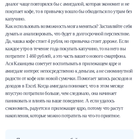
диалог чаще повторялся бы с амигдалой, которая экономит и не
покупает кофе, то в привычку вошло бы обходиться по утрам без
капучино.
Как использовать возможность мозга меняться? Заставляйте себя
думать и анализировать, что будет в долгосрочной перспективе.
Да, чашка кофе стоит 4 рубля, но привычка стоит дороже. Если
каждое утро в течение года покупать капучино, то на него вы
потратите 1 460 рублей, а это часть вашего нового смартфона.
Ася Казанцева советует воспитывать в прилежащем ядре и
амигдале интерес непосредственно к деньгам, а не сиюминутной
радости от кофе или новой сумочки. Помогает запись расходов и
доходов в Excel. Когда амигдала понимает, что в этом месяце
впустую потратили больше, чем следовало, она начинает
паниковать и влиять на ваше поведение. А если удалось
сэкономить, радуется и прилежащее ядро, потому что растут
накопления, которые можно потратить на что-то приятное.