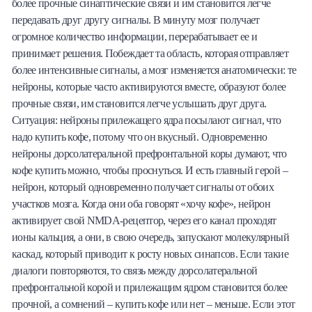
более прочные синаптические связи и им становится легче
передавать друг другу сигналы. В минуту мозг получает
огромное количество информации, перерабатывает ее и
принимает решения. Побеждает та область, которая отправляет
более интенсивные сигналы, а мозг изменяется анатомически: те
нейроны, которые часто активируются вместе, образуют более
прочные связи, им становится легче услышать друг друга.
Ситуация: нейроны прилежащего ядра посылают сигнал, что
надо купить кофе, потому что он вкусный. Одновременно
нейроны дорсолатеральной префронтальной коры думают, что
кофе купить можно, чтобы проснуться. И есть главный герой –
нейрон, который одновременно получает сигналы от обоих
участков мозга. Когда они оба говорят «хочу кофе», нейрон
активирует свой NMDA-рецептор, через его канал проходят
ионы кальция, а они, в свою очередь, запускают молекулярный
каскад, который приводит к росту новых синапсов. Если такие
диалоги повторяются, то связь между дорсолатеральной
префронтальной корой и прилежащим ядром становится более
прочной, а сомнений – купить кофе или нет – меньше. Если этот