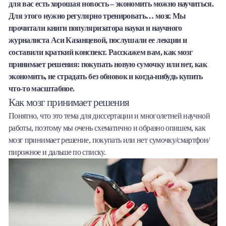
для вас есть хорошая новость – экономить можно научиться.
Халва
Для этого нужно регулярно тренировать… мозг. Мы
прочитали книги популяризатора науки и научного
Онлайн-обменник
журналиста Аси Казанцевой, послушали ее лекции и
составили краткий конспект. Расскажем вам, как мозг
Премиальный сервис Prime Line
принимает решения: покупать новую сумочку или нет, как
экономить, не страдать без обновок и когда-нибудь купить
Мобильный банк MOBY
что-то масштабное.
Как мозг принимает решения
Потребительский кредит
Понятно, что это тема для диссертации и многолетней научной
работы, поэтому мы очень схематично и образно опишем, как
Карта КАКТУС
мозг принимает решение, покупать или нет сумочку/смартфон/
пирожное и дальше по списку.
Продукты для Бизнеса