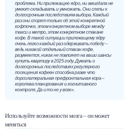
проблема. Ни прилежащее ядро, ни амигдала не
умеют складывать и умножать. Они слепы к
долгосрочным последствиям выбора. Каждый
раз они спорят только об этой конкретной
кофточке, этом конкретном выборе между
такси и метро, этом конкретном стакане
кофе. В такой ситуации прилежащему ядру
очень легко каждый раз одерживать победу –
ведь никакой отдельный стакан кофе,
разумеется, никак не повлияет на ваши шансы
купить квартиру в 2025 году. Думать о
долгосрочных последствиях регулярного
посещения кофеен способна разве что
дорсолатеральная префронтальная кора –
королева планирования и когнитивного
контроля. Да и то не у всех».
Используйте возможности мозга – он может
меняться