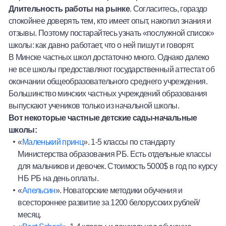
Длительность работы на рынке
. Согласитесь, гораздо
спокойнее доверять тем, кто имеет опыт, накопил знания и
отзывы. Поэтому постарайтесь узнать «послужной список»
школы: как давно работает, что о ней пишут и говорят.
В Минске частных школ достаточно много. Однако далеко
не все школы предоставляют государственный аттестат об
окончании общеобразовательного среднего учреждения.
Большинство минских частных учреждений образования
выпускают учеников только из начальной школы.
Вот некоторые частные детские сады-начальные
школы:
«
Маленький принц
». 1-5 классы по стандарту
Министерства образования РБ. Есть отдельные классы
для мальчиков и девочек. Стоимость 5000$ в год по курсу
НБ РБ на день оплаты.
«
Апельсин
». Новаторские методики обучения и
всестороннее развитие за 1200 белорусских рублей/
месяц.