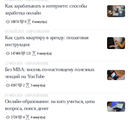
Как зарабатывать в интернете: способы
заработка онлайн
10874
0
4
минут(ы)
05 МАЙ 2025 · ОБРАЗОВАНИЕ
Как сдать квартиру в аренду: пошаговая
инструкция
147466
121
4
минут(ы)
12 ФЕВ 2024 · ОБРАЗОВАНИЕ
Без MBA: восемь по-настоящему полезных
лекций на YouTube
4597
2
3
минут(ы)
07 ФЕВ 2024 · ОБРАЗОВАНИЕ
Онлайн-образование: на кого учиться, цена
вопроса, поиск денег
3728
4
4
минут(ы)