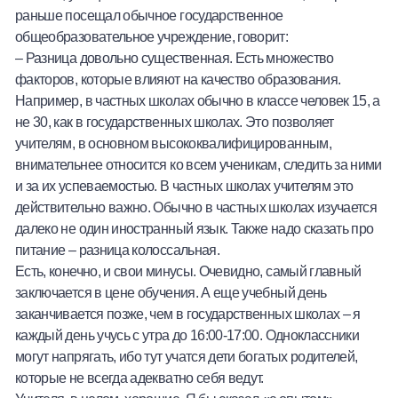
раньше посещал обычное государственное
общеобразовательное учреждение, говорит:
– Разница довольно существенная. Есть множество
факторов, которые влияют на качество образования.
Например, в частных школах обычно в классе человек 15, а
не 30, как в государственных школах. Это позволяет
учителям, в основном высококвалифицированным,
внимательнее относится ко всем ученикам, следить за ними
и за их успеваемостью. В частных школах учителям это
действительно важно. Обычно в частных школах изучается
далеко не один иностранный язык. Также надо сказать про
питание – разница колоссальная.
Есть, конечно, и свои минусы. Очевидно, самый главный
заключается в цене обучения. А еще учебный день
заканчивается позже, чем в государственных школах – я
каждый день учусь с утра до 16:00-17:00. Одноклассники
могут напрягать, ибо тут учатся дети богатых родителей,
которые не всегда адекватно себя ведут.