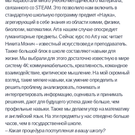
мы наработали много учебно-методического материала,
связанного со STEAM. Это позволило нам включить в
стандартную школьную программу предмет «Наука»,
агрегирующий в себе знания из области химии, физики,
биологии, математики. Art в нашем случае опосредует
гуманитарные предметы. Сейчас курс по Art у нас читает
Никита Монич – известный искусствовед и преподаватель.
Также большой блок в школе составляют навыки для
жизни. Мы выбрали для этого достаточно известную в мире
систему 4К: коммуникабельность, креативность, командное
взаимодействие, критическое мышление. На мой скромный
взгляд, такие мягкие навыки, как умение определить и
решить проблему, анализировать, понимать и
интерпретировать информацию, оценивать и принимать
решения, дают для будущего успеха даже больше, чем
профильные навыки. Также мы делаем упор на математику
и английский язык. На эти предметы у нас отведено больше
часов, чем в государственной школе.
–
Какая процедура поступления в вашу школу?