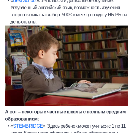
«
Best School
». 1-4 классы и дошкольное обучение.
Углубленный английский язык, возможность изучения
второго языка на выбор. 500€ в месяц по курсу НБ РБ на
день оплаты.
А вот – некоторые частные школы с полным средним
образованием:
«
STEMBRIDGE
». Здесь ребенок может учиться с 1 по 11