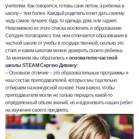
учителям. Как говорится, готовь сани летом, а ребенка в
Халва
школу – тем более. Каждый родитель хочет дать своему
чаду самое лучшее: будь то одежда, дом, или гаджет.
Онлайн-обменник
Невозможно из этого списка исключить и образование.
Сегодня поговорим о том, чем отличается образование в
Премиальный сервис Prime Line
частной школе от учебы в государственной, сколько это
стоит, и каким школам можно доверить своего ребенка.
Мобильный банк MOBY
За мнением мы обратились к
основателю частной
школы
STEAM
Сергею Дивину:
Потребительский кредит
– Основное отличие – это образовательные программы и
наш состав преподавателей, которых мы тщательно
Карта КАКТУС
отбираем на конкурсной основе. Нам важно, чтобы
преподаватели могли не только передать какой-то
Продукты для Бизнеса
определенный объем знаний, но и вдохновить наших ребят
на изучение своего предмета.