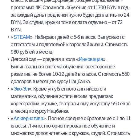
класс. Классы-трансформеры, общее образование +
программа 4К. Стоимость обучения от 11700 BYN в год,
за каждый день продленки нужно будет доплатить по 24
BYN. За студии, кружки тоже оплата отдельно – от 72
BYN.
«
STEAM
». Набирают детей с 5-6 класса. Выпускают с
аттестатом и подготовкой к взрослой жизни. Стоимость
980 рублей в месяц.
Детский сад — средняя школа «
Инновация
».
Билингвальная система обучения, всестороннее
развитие, не более 10-12 детей в классе. Стоимость 550
долларов в месяц по курсу Нацбанка.
«
Эко-Эл
». Кроме углубленного английского и
математики, обучение эстетическим предметам:
хореографии, музыке, театральному искусству. 550 евро
в месяц по курсу Нацбанка.
«
Альтернатива
». Полное среднее образование с 1 по 11
классы. Личностно-ориентированное обучение и
множество дополнительных кружков, студий. Стоимость