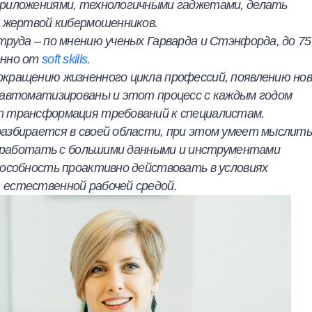
приложениями, технологичными гаджетами, делать
ь жертвой кибермошенников.
труда – по мнению ученых Гарварда и Стэнфорда, до 7
енно от
soft skills
.
окращению жизненного цикла профессий, появлению но
е автоматизированы и этот процесс с каждым годом
т трансформация требований к специалистам.
разбирается в своей области, при этом умеет мыслит
ие работать с большими данными и инструментами
пособность проактивно действовать в условиях
 естественной рабочей средой.