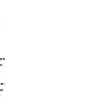
.
дня
ли
в
ого
ки.
я