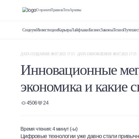
О проекте
Правила
Теги
Архивы
Социум
Инвестиции
Карьера
Лайфхаки
Бизнес
Законы
Техно
Путешес
ДАТА СОЗДАНИЯ: 08.07.2021 17:15 · ДАТА ОБНОВЛЕНИЯ: 08.07.2021 17:15
Инновационные мег
экономика и какие 
4506
24
Время чтения:
4
минут (-ы)
Цифровые технологии уже давно стали привычны