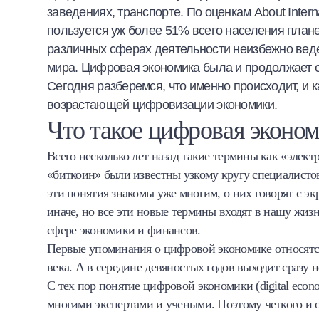
заведениях, транспорте. По оценкам About Intern
Халва
пользуется уж более 51% всего населения план
различных сферах деятельности неизбежно ведет
Онлайн-обменник
мира. Цифровая экономика была и продолжает о
Сегодня разберемся, что именно происходит, и 
Премиальный сервис Prime Line
возрастающей цифровизации экономики.
Мобильный банк MOBY
Что такое цифровая эконо
Всего несколько лет назад такие термины как «элек
Потребительский кредит
«биткоин» были известны узкому кругу специалисто
Карта КАКТУС
эти понятия знакомы уже многим, о них говорят с э
иначе, но все эти новые термины входят в нашу жиз
Продукты для Бизнеса
сфере экономики и финансов.
Первые упоминания о цифровой экономике относятся
века. А в середине девяностых годов выходит сразу
С тех пор понятие цифровой экономики (digital econ
многими экспертами и учеными. Поэтому четкого и 