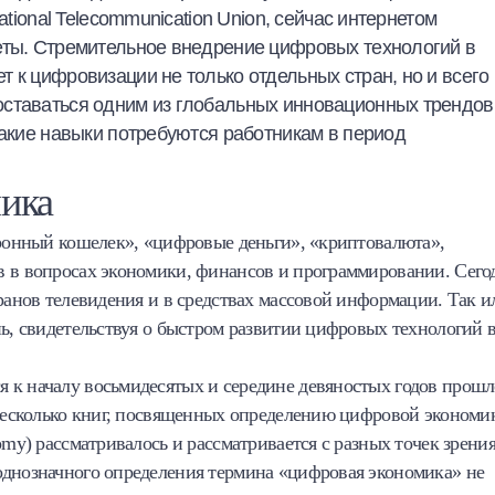
ational Telecommunication Union, сейчас интернетом
еты. Стремительное внедрение цифровых технологий в
 к цифровизации не только отдельных стран, но и всего
ставаться одним из глобальных инновационных трендов
какие навыки потребуются работникам в период
мика
тронный кошелек», «цифровые деньги», «криптовалюта»,
в в вопросах экономики, финансов и программировании. Сего
кранов телевидения и в средствах массовой информации. Так и
нь, свидетельствуя о быстром развитии цифровых технологий 
 к началу восьмидесятых и середине девяностых годов прошл
 несколько книг, посвященных определению цифровой экономи
omy) рассматривалось и рассматривается с разных точек зрени
однозначного определения термина «цифровая экономика» не