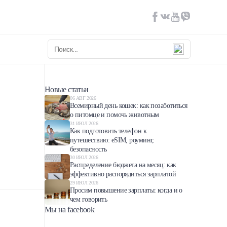
Новые статьи
06 АВГ 2026
Всемирный день кошек: как позаботиться
о питомце и помочь животным
31 ИЮЛ 2026
Как подготовить телефон к
путешествию: eSIM, роуминг,
безопасность
30 ИЮЛ 2026
Распределение бюджета на месяц: как
эффективно распорядиться зарплатой
29 ИЮЛ 2026
Просим повышение зарплаты: когда и о
чем говорить
Мы на facebook