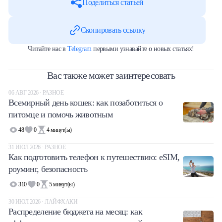
Поделиться статьей
Скопировать ссылку
Читайте нас в
Telegram
первыми узнавайте о новых статьях!
Вас также может заинтересовать
06 АВГ 2026 · РАЗНОЕ
Всемирный день кошек: как позаботиться о
питомце и помочь животным
48
0
4
минут(ы)
31 ИЮЛ 2026 · РАЗНОЕ
Как подготовить телефон к путешествию: eSIM,
роуминг, безопасность
310
0
5
минут(ы)
30 ИЮЛ 2026 · ЛАЙФХАКИ
Распределение бюджета на месяц: как