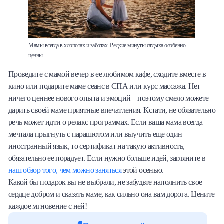
Мамы всегда в хлопотах и заботах. Редкие минуты отдыха особенно
ценны.
Проведите с мамой вечер в ее любимом кафе, сходите вместе в
кино или подарите маме сеанс в СПА или курс массажа. Нет
ничего ценнее нового опыта и эмоций – поэтому смело можете
дарить своей маме приятные впечатления. Кстати, не обязательно
речь может идти о релакс программах. Если ваша мама всегда
мечтала прыгнуть с парашютом или выучить еще один
иностранный язык, то сертификат на такую активность,
обязательно ее порадует. Если нужно больше идей, загляните в
наш обзор того, чем можно заняться
этой осенью.
Какой бы подарок вы не выбрали, не забудьте наполнить свое
сердце добром и сказать маме, как сильно она вам дорога. Цените
каждое мгновение с ней!