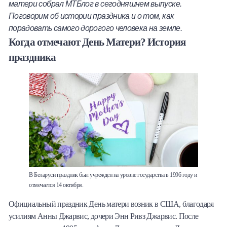
матери собрал МТБлог в сегодняшнем выпуске.
Халва
Поговорим об истории праздника и о том, как
порадовать самого дорогого человека на земле.
Онлайн-обменник
Когда отмечают День Матери? История
праздника
Премиальный сервис Prime Line
Мобильный банк MOBY
Потребительский кредит
Карта КАКТУС
Продукты для Бизнеса
В Беларуси праздник был учрежден на уровне государства в 1996 году и
отмечается 14 октября.
Официальный праздник День матери возник в США, благодаря
усилиям Анны Джарвис, дочери Энн Ривз Джарвис. После