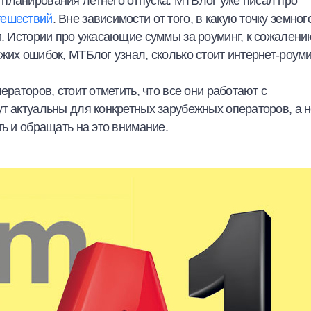
планирования летнего отпуска. МТБлог уже писал про
тешествий
. Вне зависимости от того, в какую точку земног
и. Истории про ужасающие суммы за роуминг, к сожалени
жих ошибок, МТБлог узнал, сколько стоит интернет-роуми
ераторов, стоит отметить, что все они работают с
т актуальны для конкретных зарубежных операторов, а 
ть и обращать на это внимание.