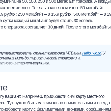
уминга на 50, 100, 250 и 500 мегабайт трафика. А кажды
 соответственно. То есть в конечном итоге 50 мегабайт
,9 рубля; 250 мегабайт – в 15,9 рубля, 500 мегабайт – в 19
 сутки каждый мегабайт будет стоить 30 копеек.
го оператора составляет
30 дней
. После этого мегабайты
 путешествовать, станет карточка МТБанка
Hello, world
! У
опления миль до туристической страховки, а
атного интернет-роуминга.
те
у вариант. Например, приобрести сим-карту местного
есь. Тут нужно быть максимально внимательным и всегда
 приобрести карту с безлимитными звонками, сообщениям