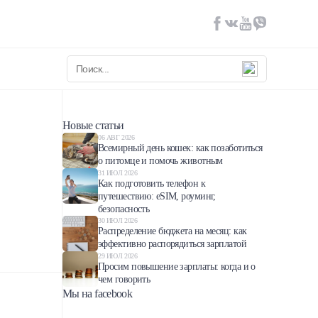
Новые статьи
06 АВГ 2026
Всемирный день кошек: как позаботиться
о питомце и помочь животным
31 ИЮЛ 2026
Как подготовить телефон к
путешествию: eSIM, роуминг,
безопасность
30 ИЮЛ 2026
Распределение бюджета на месяц: как
эффективно распорядиться зарплатой
29 ИЮЛ 2026
Просим повышение зарплаты: когда и о
чем говорить
Мы на facebook