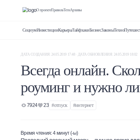
О проекте
Правила
Теги
Архивы
Социум
Инвестиции
Карьера
Лайфхаки
Бизнес
Законы
Техно
Путешес
ДАТА СОЗДАНИЯ: 24.05.2019 17:48 · ДАТА ОБНОВЛЕНИЯ: 24.05.2019 18:02
Всегда онлайн. Скол
роуминг и нужно ли
7924
23
#отпуск
#интернет
Время чтения:
4
минут (-ы)