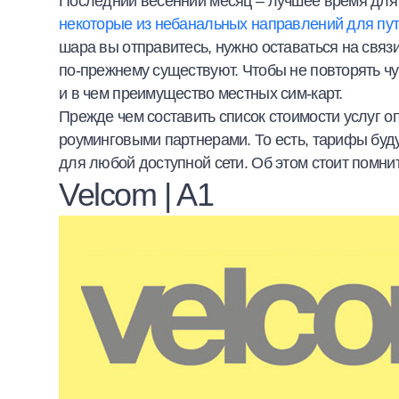
Последний весенний месяц – лучшее время для 
Халва
некоторые из небанальных направлений для пу
шара вы отправитесь, нужно оставаться на связ
Онлайн-обменник
по-прежнему существуют. Чтобы не повторять чу
и в чем преимущество местных сим-карт.
Премиальный сервис Prime Line
Прежде чем составить список стоимости услуг оп
роуминговыми партнерами. То есть, тарифы буду
Мобильный банк MOBY
для любой доступной сети. Об этом стоит помни
Velcom | A1
Потребительский кредит
Карта КАКТУС
Продукты для Бизнеса