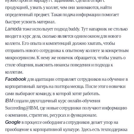
нужно пройти маршрут с заданиями: сделать селфи с
продукцией, узнать у коллег, чем они занимаются, найти
определенный предмет. Такая подача информации помогает
быстрее усвоить материал.
Lamoda
тоже использует подход buddy. Тут напарник не столько
вводит в курс дела, сколько является одним окном для нового
коллеги. Его опыта и компетенций должно хватать, чтобы
отправить нового сотрудника к опытному коллеге за конкретным
микросервисом. К нему же новичок обращается, чтобы узнать о
стиле общения, выяснить нюансы поведения и подхода к
коллегам.
Facebook
для адаптации отправляет сотрудников на обучение в
корпоративный лагерь на полтора месяца. После этого новички
сами выбирают команду, в которой хотят работать.
IBM
создали двухгодичный курс онлайн-обучения
Succeeding@IBM, где новые сотрудники получают информацию
о компании, стратегии, ресурсах и функционале.
Google
в процессе онбординга сотрудников делает упор на
приобщение к корпоративной культуре. Здесь есть техподдержка