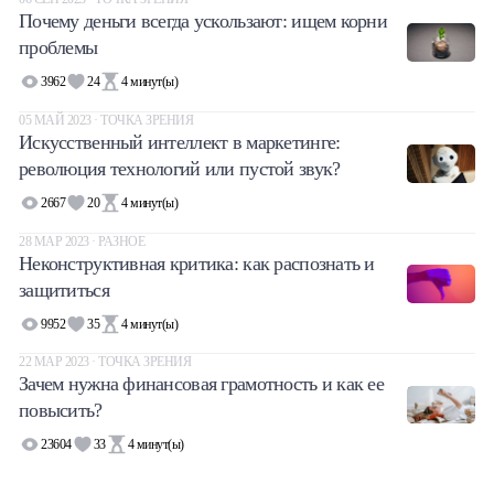
Почему деньги всегда ускользают: ищем корни
проблемы
3962
24
4
минут(ы)
05 МАЙ 2023 · ТОЧКА ЗРЕНИЯ
Искусственный интеллект в маркетинге:
революция технологий или пустой звук?
2667
20
4
минут(ы)
28 МАР 2023 · РАЗНОЕ
Неконструктивная критика: как распознать и
защититься
9952
35
4
минут(ы)
22 МАР 2023 · ТОЧКА ЗРЕНИЯ
Зачем нужна финансовая грамотность и как ее
повысить?
23604
33
4
минут(ы)