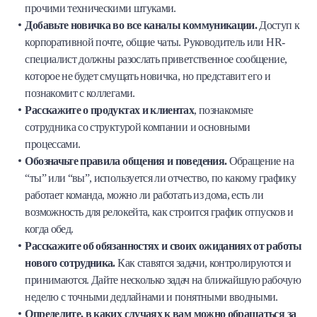
прочими техническими штуками.
Добавьте новичка во все каналы коммуникации.
Доступ к
корпоративной почте, общие чаты. Руководитель или HR-
специалист должны разослать приветственное сообщение,
которое не будет смущать новичка, но представит его и
познакомит с коллегами.
Расскажите о продуктах и клиентах
, познакомьте
сотрудника со структурой компании и основными
процессами.
Обозначьте правила общения и поведения.
Обращение на
“ты” или “вы”, используется ли отчество, по какому графику
работает команда, можно ли работать из дома, есть ли
возможность для релокейта, как строится график отпусков и
когда обед.
Расскажите об обязанностях и своих ожиданиях от работы
нового сотрудника.
Как ставятся задачи, контролируются и
принимаются. Дайте несколько задач на ближайшую рабочую
неделю с точными дедлайнами и понятными вводными.
Определите, в каких случаях к вам можно обращаться за