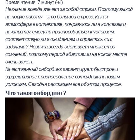
Время чтения:
7
минут (-ы)
Халва
Незнание всегда влечет за собой страхи. Поэтому выход
на новую работу – это большой стресс. Какая
Онлайн-обменник
атмосфера в коллективе, понравлюсь ли я коллегам и
начальству, смогу ли приспособиться к условиям,
Премиальный сервис Prime Line
соответствую ли я ожиданиям и справлюсь ли с
задачами? Новичка всегда одолевает множество
сомнений, поэтому период адаптации на новом месте
Мобильный банк MOBY
очень важен.
Качественный онбординг гарантирует быстрое и
Потребительский кредит
эффективное приспособление сотрудника к новым
условиям. Сегодня расскажем все об этом процессе.
Карта КАКТУС
Что такое онбординг?
Продукты для Бизнеса