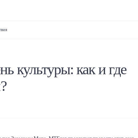
твия
 культуры: как и где
и?