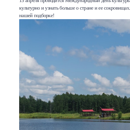
15 апреля проводится Международный день культуры
Халва
культурно и узнать больше о стране и ее сокровищах.
нашей подборке!
Онлайн-обменник
Премиальный сервис Prime Line
Мобильный банк MOBY
Потребительский кредит
Карта КАКТУС
Продукты для Бизнеса