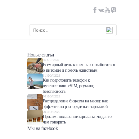
Новые статьи
06 АВГ 2026
Всемирный день кошек: как позаботиться
о питомце и помочь животным
31 ИЮЛ 2026
Как подготовить телефон к
путешествию: eSIM, роуминг,
безопасность
30 ИЮЛ 2026
Распределение бюджета на месяц: как
эффективно распорядиться зарплатой
29 ИЮЛ 2026
Просим повышение зарплаты: когда и о
чем говорить
Мы на facebook