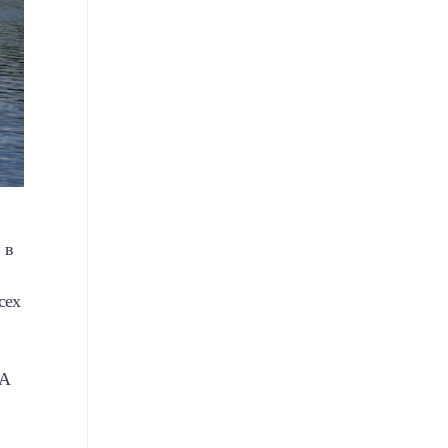
 в
сех
 А