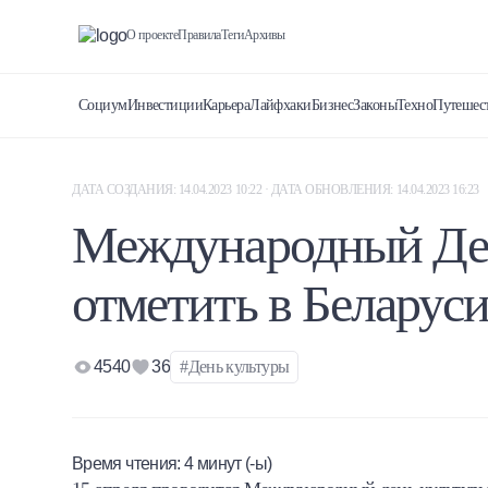
О проекте
Правила
Теги
Архивы
Социум
Инвестиции
Карьера
Лайфхаки
Бизнес
Законы
Техно
Путешес
ДАТА СОЗДАНИЯ: 14.04.2023 10:22 · ДАТА ОБНОВЛЕНИЯ: 14.04.2023 16:23
Международный День
отметить в Беларус
4540
36
#День культуры
Время чтения:
4
минут (-ы)