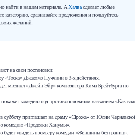
но найти в нашем материале. А
Халва
сделает любые
е категорию, сравнивайте предложения и пользуйтесь
своих желаний.
ают на свои постановки:
еру «Тоска» Джакомо Пуччини в 3-х действиях.
будет мюзикл «Джейн Эйр» композитора Кима Брейтбурга по
.
тр покажет комедию под противоположным названием «Как ва
 в субботу приглашает на драму «Сірожа» от Юлии Чернявско
ую комедию «Проделки Ханумы».
о будет увидеть премьеру комедии «Женщины без границ».