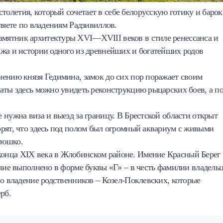
олетия, который сочетает в себе белорусскую готику и барок
ляете по владениям Радзивиллов.
амятник архитектуры XVI—XVIII веков в стиле ренессанса и
ижа и истории одного из древнейших и богатейших родов
чению князя Гедимина, замок до сих пор поражает своим
аты здесь можно увидеть реконструкцию рыцарских боев, а п
 нужна виза и выезд за границу. В Брестской области открыт
орят, что здесь под полом был огромный аквариум с живыми
тюшко.
конца XIX века в Жлобинском районе. Имение Красный Берег
ение выполнено в форме буквы «Г» – в честь фамилии владель
во владение родственников – Козел-Поклевских, которые
рб.