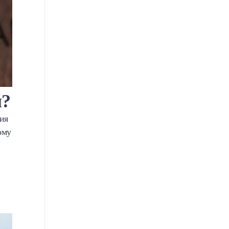
ы?
ия
ому