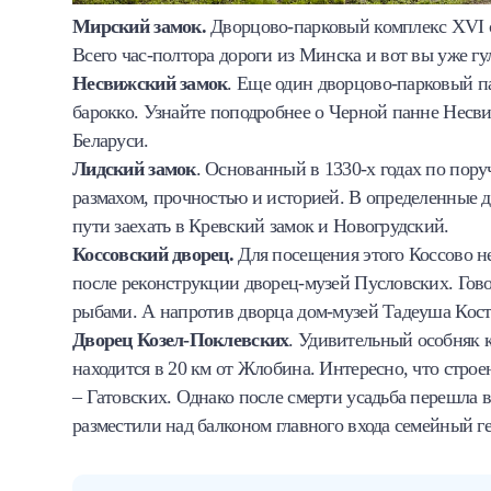
Мирский замок.
Дворцово-парковый комплекс XVI ст
Всего час-полтора дороги из Минска и вот вы уже гу
Несвижский замок
. Еще один дворцово-парковый п
барокко. Узнайте поподробнее о Черной панне Несв
Беларуси.
Лидский замок
. Основанный в 1330-х годах по пору
размахом, прочностью и историей. В определенные д
пути заехать в Кревский замок и Новогрудский.
Коссовский дворец.
Для посещения этого Коссово не
после реконструкции дворец-музей Пусловских. Гов
рыбами. А напротив дворца дом-музей Тадеуша Кос
Дворец Козел-Поклевских
. Удивительный особняк 
находится в 20 км от Жлобина. Интересно, что стро
– Гатовских. Однако после смерти усадьба перешла 
разместили над балконом главного входа семейный ге