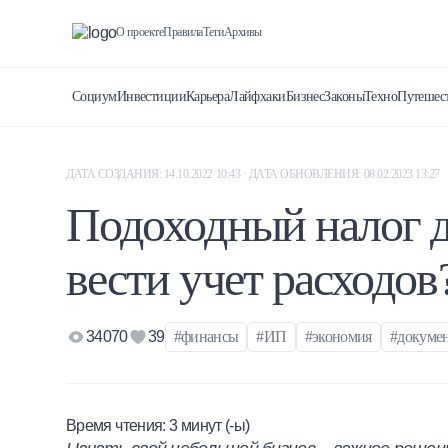
О проекте
Правила
Теги
Архивы
Социум
Инвестиции
Карьера
Лайфхаки
Бизнес
Законы
Техно
Путешес
ДАТА СОЗДАНИЯ: 14.10.2022 10:43 · ДАТА ОБНОВЛЕНИЯ: 08.02.2023 13:27
Подоходный налог д
вести учет расходов
34070
39
#финансы
#ИП
#экономия
#докуме
Время чтения:
3
минут (-ы)