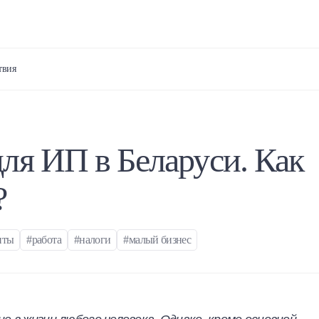
твия
ля ИП в Беларуси. Как
?
нты
#работа
#налоги
#малый бизнес