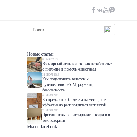
Новые статьи
06 АВГ 2026
Всемирный день кошек: как позаботиться
о питомце и помочь животным
31 ИЮЛ 2026
Как подготовить телефон к
путешествию: eSIM, роуминг,
безопасность
30 ИЮЛ 2026
Распределение бюджета на месяц: как
эффективно распорядиться зарплатой
29 ИЮЛ 2026
Просим повышение зарплаты: когда и о
чем говорить
Мы на facebook