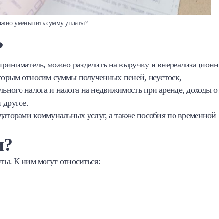
можно уменьшить сумму уплаты?
?
приниматель, можно разделить на выручку и внереализацион
вторым относим суммы полученных пеней, неустоек,
ного налога и налога на недвижимость при аренде, доходы о
 другое.
даторами коммунальных услуг, а также пособия по временной
и?
оты. К ним могут относиться: