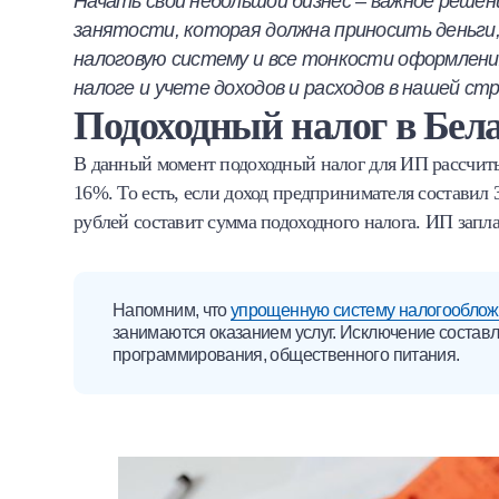
Начать свой небольшой бизнес – важное решени
Халва
занятости, которая должна приносить деньги
налоговую систему и все тонкости оформлени
Онлайн-обменник
налоге и учете доходов и расходов в нашей стр
Подоходный налог в Бел
Премиальный сервис Prime Line
В данный момент подоходный налог для ИП рассчиты
Мобильный банк MOBY
16%. То есть, если доход предпринимателя составил 
рублей составит сумма подоходного налога. ИП запла
Потребительский кредит
Карта КАКТУС
Напомним, что
упрощенную систему налогообложе
занимаются оказанием услуг. Исключение состав
Продукты для Бизнеса
программирования, общественного питания.