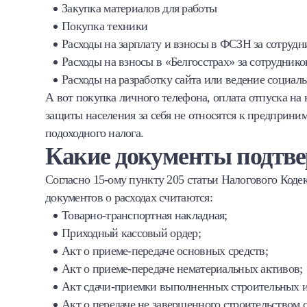
Закупка материалов для работы
Покупка техники
Расходы на зарплату и взносы в ФСЗН за сотрудн
Расходы на взносы в «Белгосстрах» за сотруднико
Расходы на разработку сайта или ведение социал
А вот покупка личного телефона, оплата отпуска на
защиты населения за себя не относятся к предприни
подоходного налога.
Какие документы подтв
Согласно 15-ому пункту 205 статьи Налогового Код
документов о расходах считаются:
Товарно-транспортная накладная;
Приходный кассовый ордер;
Акт о приеме-передаче основных средств;
Акт о приеме-передаче нематериальных активов;
Акт сдачи-приемки выполненных строительных 
Акт о передаче не завершенного строительством о