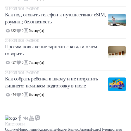
31 ИЮЛ 2026 · РАЗНОЕ
Как подготовить телефон к путешествию: eSIM,
роуминг, безопасность
332
0
5
минут(ы)
29 ИЮЛ 2026 · РАЗНОЕ
Просим повышение зарплаты: когда и о чем
говорить
427
0
7
минут(ы)
28 ИЮЛ 2026 · РАЗНОЕ
Как собрать ребенка в школу и не потратить
лишнего: начинаем подготовку в июле
474
0
6
минут(ы)
Категории
Социум
Инвестиции
Карьера
Лайфхаки
Бизнес
Законы
Техно
Путешествия