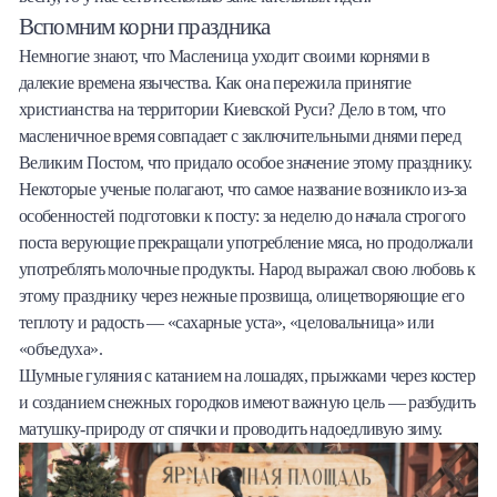
Вспомним корни праздника
Немногие знают, что Масленица уходит своими корнями в
далекие времена язычества. Как она пережила принятие
христианства на территории Киевской Руси? Дело в том, что
масленичное время совпадает с заключительными днями перед
Великим Постом, что придало особое значение этому празднику.
Некоторые ученые полагают, что самое название возникло из-за
особенностей подготовки к посту: за неделю до начала строгого
поста верующие прекращали употребление мяса, но продолжали
употреблять молочные продукты. Народ выражал свою любовь к
этому празднику через нежные прозвища, олицетворяющие его
теплоту и радость — «сахарные уста», «целовальница» или
«объедуха».
Шумные гуляния с катанием на лошадях, прыжками через костер
и созданием снежных городков имеют важную цель — разбудить
матушку-природу от спячки и проводить надоедливую зиму.