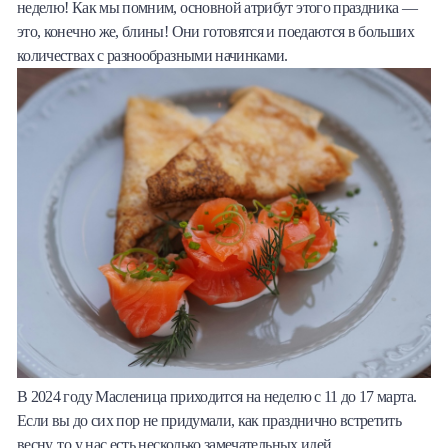
неделю! Как мы помним, основной атрибут этого праздника —
Халва
это, конечно же, блины! Они готовятся и поедаются в больших
количествах с разнообразными начинками.
Онлайн-обменник
Премиальный сервис Prime Line
Мобильный банк MOBY
Потребительский кредит
Карта КАКТУС
Продукты для Бизнеса
В 2024 году Масленица приходится на неделю с 11 до 17 марта.
Если вы до сих пор не придумали, как празднично встретить
весну, то у нас есть несколько замечательных идей.