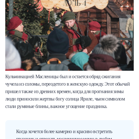
Кульминацией Масленицы был и остается обряд сжигания
чучела из соломы, переодетого в женскую одежду. Этот обычай
пришел также из древних времен, когда для прогнания зимы
люди приносили жертвы богу солнца Яриле, чьим символом
стали румяные блины, важное угощение праздника.
Когда хочется более камерно и красиво встретить
праздник и отведать масленичное меню в любом