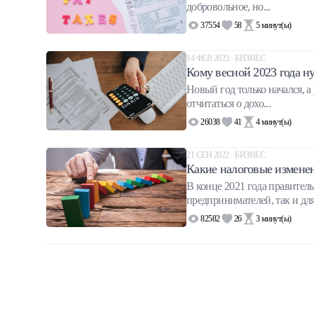
добровольное, но...
Халва
37554
58
5
минут(ы)
Онлайн-обменник
14 ФЕВ 2023 · БИЗНЕС
Кому весной 2023 года н
Премиальный сервис Prime Line
Новый год только начался, а
отчитаться о дохо...
Мобильный банк MOBY
26038
41
4
минут(ы)
Потребительский кредит
21 СЕН 2022 · БИЗНЕС
Какие налоговые изменен
В конце 2021 года правител
Карта КАКТУС
предпринимателей, так и для 
82582
26
3
минут(ы)
Продукты для Бизнеса