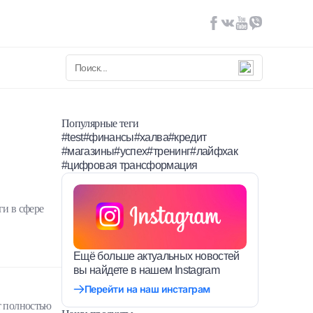
Популярные теги
#test
#финансы
#халва
#кредит
#магазины
#успех
#тренинг
#лайфхак
#цифровая трансформация
ги в сфере
Ещё больше актуальных новостей
вы найдете в нашем Instagram
Перейти на наш инстаграм
т полностью