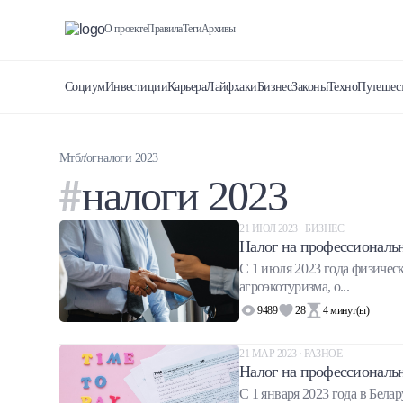
О проекте
Правила
Теги
Архивы
Социум
Инвестиции
Карьера
Лайфхаки
Бизнес
Законы
Техно
Путешес
Мтблог
налоги 2023
налоги 2023
21 ИЮЛ 2023 · БИЗНЕС
Налог на профессиональн
С 1 июля 2023 года физичес
агроэкотуризма, о...
9489
28
4
минут(ы)
21 МАР 2023 · РАЗНОЕ
Налог на профессиональны
С 1 января 2023 года в Бел