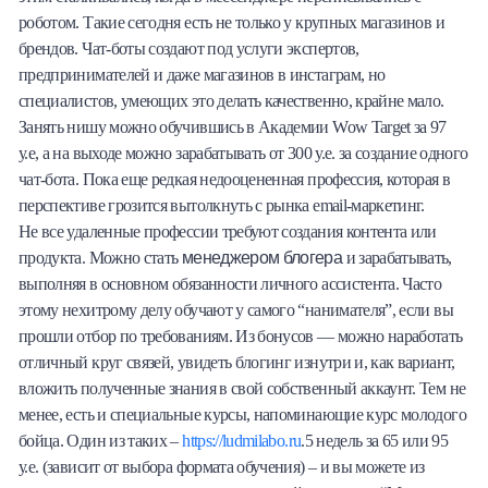
роботом. Такие сегодня есть не только у крупных магазинов и
брендов. Чат-боты создают под услуги экспертов,
предпринимателей и даже магазинов в инстаграм, но
специалистов, умеющих это делать качественно, крайне мало.
Занять нишу можно обучившись в Академии Wow Target за 97
у.е, а на выходе можно зарабатывать от 300 у.е. за создание одного
чат-бота. Пока еще редкая недооцененная профессия, которая в
перспективе грозится вытолкнуть с рынка email-маркетинг.
Не все удаленные профессии требуют создания контента или
менеджером блогера
продукта. Можно стать
и зарабатывать,
выполняя в основном обязанности личного ассистента. Часто
этому нехитрому делу обучают у самого “нанимателя”, если вы
прошли отбор по требованиям. Из бонусов — можно наработать
отличный круг связей, увидеть блогинг изнутри и, как вариант,
вложить полученные знания в свой собственный аккаунт. Тем не
менее, есть и специальные курсы, напоминающие курс молодого
бойца. Один из таких –
https://ludmilabo.ru
.5 недель за 65 или 95
у.е. (зависит от выбора формата обучения) – и вы можете из