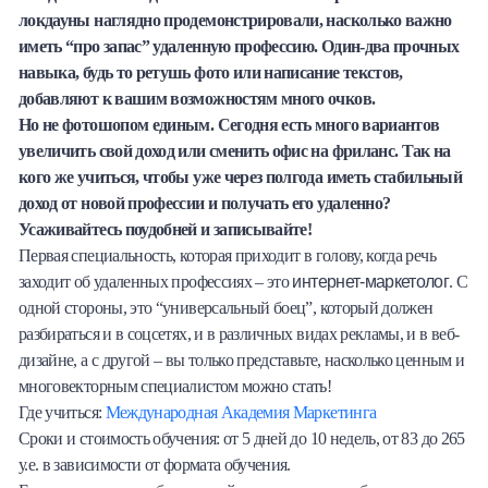
локдауны наглядно продемонстрировали, насколько важно
Халва
иметь “про запас” удаленную профессию. Один-два прочных
навыка, будь то ретушь фото или написание текстов,
Онлайн-обменник
добавляют к вашим возможностям много очков.
Но не фотошопом единым. Сегодня есть много вариантов
Премиальный сервис Prime Line
увеличить свой доход или сменить офис на фриланс. Так на
кого же учиться, чтобы уже через полгода иметь стабильный
Мобильный банк MOBY
доход от новой профессии и получать его удаленно?
Усаживайтесь поудобней и записывайте!
Потребительский кредит
Первая специальность, которая приходит в голову, когда речь
интернет-маркетолог
заходит об удаленных профессиях – это
. С
Карта КАКТУС
одной стороны, это “универсальный боец”, который должен
разбираться и в соцсетях, и в различных видах рекламы, и в веб-
Продукты для Бизнеса
дизайне, а с другой – вы только представьте, насколько ценным и
многовекторным специалистом можно стать!
Где учиться:
Международная Академия Маркетинга
Сроки и стоимость обучения: от 5 дней до 10 недель, от 83 до 265
у.е. в зависимости от формата обучения.