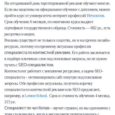
На сегодняшний день таргетированной рекламе обучают многие.
Если вы нацелены на официальное обучение с дипломом, можно
пройти курс от университета интернет-профессий
Нетология
.
Срок обучения: 6 месяцев, по окончании курса выдают
сертификат государственного образца. Стоимость — 882 у.е., есть
рассрочка и акции.
Реклама существует не только в соцсетях, но и на прочих онлайн-
ресурсах, поэтому по-прежнему актуальна профессия
специалиста по контекстной рекламе
. Его работа заключается
в подборе ключевых слов под поисковые запросы, но не нужно
SEO-специалистом
путать с
.
Контекстолог работает с внешними ресурсами, а задача SEO-
специалиста – оптимизировать сайт изнутри под поисковые
запросы. Обе профессии актуальны, получить корочку
специалиста по контекстной рекламе или SEO предлагают,
например, в
Lemon School.
Срок и стоимость обучения: 4 месяца,
215 у.е.
Специалист по чат-ботам
– звучит странно, но вы однозначно с
этим сталкивались, когда в мессенджере переписывались с