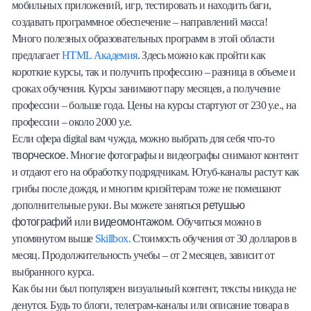
мобильных приложений, игр, тестировать и находить баги,
создавать программное обеспечение – направлений масса!
Много полезных образовательных программ в этой области
предлагает
HTML Академия
. Здесь можно как пройти как
короткие курсы, так и получить профессию – разница в объеме и
сроках обучения. Курсы занимают пару месяцев, а получение
профессии – больше года. Цены на курсы стартуют от 230 у.е., на
профессии – около 2000 у.е.
Если сфера digital вам чужда, можно выбрать для себя что-то
творческое
. Многие фотографы и видеографы снимают контент
и отдают его на обработку подрядчикам. Ютуб-каналы растут как
грибы после дождя, и многим криэйтерам тоже не помешают
ретушью
дополнительные руки. Вы можете заняться
фотографий
видеомонтажом
или
. Обучиться можно в
упомянутом выше
Skillbox.
Стоимость обучения от 30 долларов в
месяц. Продолжительность учебы – от 2 месяцев, зависит от
выбранного курса.
Как бы ни был популярен визуальный контент, тексты никуда не
денутся. Будь то блоги, телеграм-каналы или описание товара в