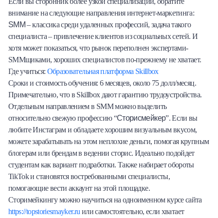
Если вы сторонник более узкой специализации, обратите
внимание на следующие направления интернет-маркетинга:
SMM
– классика среди удаленных профессий, задача такого
специалиста – привлечение клиентов из социальных сетей. И
хотя может показаться, что рынок переполнен экспертами-
SMMщиками, хороших специалистов по-прежнему не хватает.
Где учиться:
Образовательная платформа Skillbox
Сроки и стоимость обучения: 6 месяцев, около 75 долл/месяц.
Примечательно, что в Skillbox дают гарантию трудоустройства.
Отдельным направлением в SMM можно выделить
Сторисмейкер
относительно свежую профессию “
”. Если вы
любите Инстаграм и обладаете хорошим визуальным вкусом,
можете зарабатывать на этом неплохие деньги, помогая крупным
блогерам или брендам в ведении сторис. Идеально подойдет
студентам как вариант подработки. Также набирает обороты
TikTok и становятся востребованными специалисты,
помогающие вести аккаунт на этой площадке.
Сторимейкингу можно научиться на одноименном курсе сайта
https://topstoriesmayker.ru
или самостоятельно, если хватает