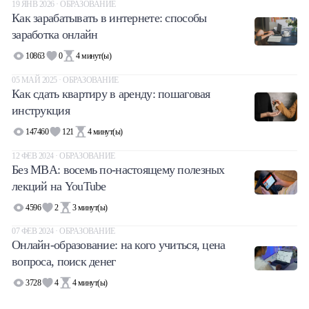
19 ЯНВ 2026 · ОБРАЗОВАНИЕ
Как зарабатывать в интернете: способы
заработка онлайн
10863
0
4
минут(ы)
05 МАЙ 2025 · ОБРАЗОВАНИЕ
Как сдать квартиру в аренду: пошаговая
инструкция
147460
121
4
минут(ы)
12 ФЕВ 2024 · ОБРАЗОВАНИЕ
Без MBA: восемь по-настоящему полезных
лекций на YouTube
4596
2
3
минут(ы)
07 ФЕВ 2024 · ОБРАЗОВАНИЕ
Онлайн-образование: на кого учиться, цена
вопроса, поиск денег
3728
4
4
минут(ы)